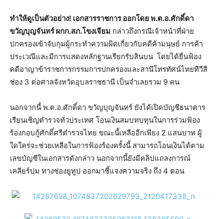
ทำให้ดูเป็นตัวอย่าง! เอกสารราชการ ออกโดย พ.ต.อ.ศักดิ์ดา
ขวัญบุญจันทร์ ผกก.สภ.โขงเจียม
กล่าวถึงกรณีเจ้าหน้าที่ฝ่าย
ปกครองเข้าจับกุมผู้กระทำความผิดเกี่ยวกับคดีค้ามนุษย์ การค้า
ประเวณีและมีการแสดงหลักฐานเรียกรับสินบน โดยได้ยื่นฟ้อง
คดีอาญาข้าราชการกรรมการปกครองและสานีโทรทัศน์ไทยทีวีสี
ช่อง 3 ต่อศาลจังหวัดอุบลราชธานี เป็นจำเลยรวม 9 คน
นอกจากนี้ พ.ต.อ.ศักดิ์ดา ขวัญบุญจันทร์ ยังได้เปิดบัญชีธนาคาร
เรียนเชิญตำรวจทั่วประเทศ โอนเงินสมบทบทุนในการร่วมฟ้อง
ร้องกอบกู้ศักดิ์ศรีตำรวจไทย ขณะนี้เหลืออีกเพียง 2 แสนบาท ผู้
ใดใคร่จะช่วยเหลือในการฟ้องร้องครั้งนี้ สามารถโอนเงินได้ตาม
เลขบัญชีในเอกสารดังกล่าว นอกจากนี้ยังมีคลิปแถลงการณ์
เคลียร์ปม ทางช่องยูทูป ออกมาชี้แจงความจริง ถึง 4 ตอน