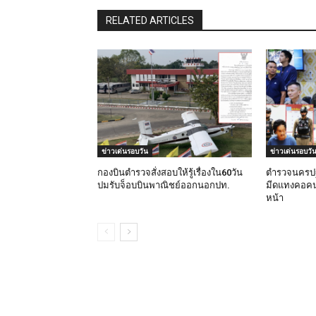
RELATED ARTICLES
ข่าวเด่นรอบวัน
ข่าวเด่นรอบวั
กองบินตำรวจสั่งสอบให้รู้เรื่องใน60วัน
ตำรวจนครปฐ
ปมรับจ็อบบินพาณิชย์ออกนอกปท.
มีดแทงคอคน
หน้า