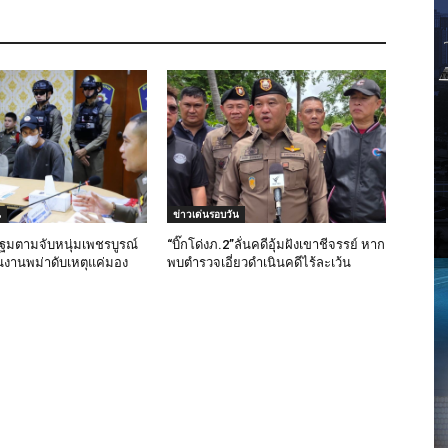
น
ข่าวเด่นรอบวัน
มตามจับหนุ่มเพชรบูรณ์
“บิ๊กโด่งภ.2”ลั่นคดีอุ้มฝังเขาชีจรรย์ หาก
งานพม่าดับเหตุแค่มอง
พบตำรวจเอี่ยวดำเนินคดีไร้ละเว้น