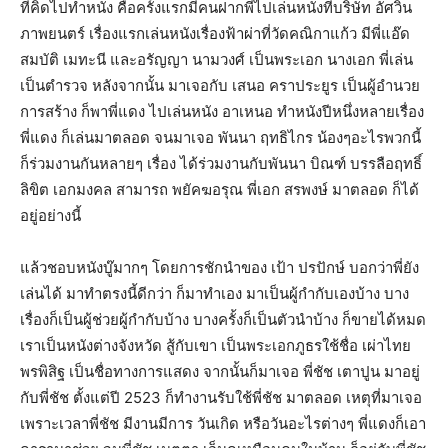
ที่คิดไปทำหนัง คือครั้งแรกมีคนฝากพี่ไปเล่นหนังที่บริษัท อัศวิน
ภาพยนตร์ เรื่องแรกเล่นหนังเรื่องฟ้าผ่าที่วัดคณิกาแก้ว มีพี่แอ๊ด
สมบัติ เมทะนี และอรัญญา นามวงศ์ เป็นพระเอก นางเอก พี่เล่น
เป็นตำรวจ หลังจากนั้น มาเจอกับ เสนอ คราประยูร เป็นผู้อำนวย
การสร้าง ก็พาพี่แดง ไปเล่นหนัง อาเหนอ ทำหนังปีหนึ่งหลายเรื่อง
พี่แดง ก็เล่นมาตลอด จนมาเจอ พันนา ฤทธิไกร น้องๆอะไรพวกนี้
ก็ร่วมงานกันหลายๆ เรื่อง ได้ร่วมงานกับพันนา บิณฑ์ บรรลือฤทธิ์
ลิขิต เอกมงคล สามารถ พยัคฆอรุณ พี่เอก สรพงษ์ มาตลอด ก็ได้
อยู่อย่างนี้
แล้วชอบหนังบู๊มากๆ โดยการชักนำของ เป้า ปรปักษ์ บอกว่าพี่ยัง
เล่นได้ มาทำตรงนี้ดีกว่า ก็มาทำเอง มาเป็นผู้กำกับเองบ้าง บาง
เรื่องก็เป็นผู้ช่วยผู้กำกับบ้าง บางครั้งก็เป็นตัวนำบ้าง ก็ขายได้หมด
เราเป็นหนังต่างจังหวัด สู้กับเขา เป็นพระเอกภูธรใช้ชื่อ เผ่าไทย
พรพิสิฐ เป็นชื่อทางการแสดง จากนั้นก็มาเจอ พี่ชัช เตาปูน มาอยู่
กับพี่ชัช ตั้งแต่ปี 2523 ก็ทำงานรับใช้พี่ชัช มาตลอด เหตุที่มาเจอ
เพราะเวลาพี่ชัช มีงานมีการ วันเกิด หรือวันอะไรต่างๆ พี่แดงก็เอา