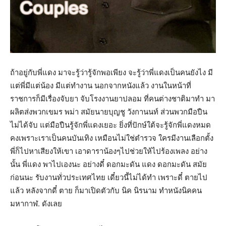
ถ้าอยู่กับพี่แดง มาจะรู้ว่ารู้จักพอเพียง จะรู้ว่าพี่แดงเป็นคนยังไง มี
แต่พี่มีแต่น้อง มีแต่ทำงาน นอกจากหนังแล้ว งานในหน้าที่
ราชการก็มีเรื่องจับยา จับโรงงานยาปลอม ที่คนต่างชาติมาทำ มา
ผลิตส่งพวกเขมร พม่า สมัยนายบุญชู วังกานนท์ ส่วนพวกมือปืน
ไม่ได้จับ แต่มือปืนรู้จักพี่แดงเยอะ ยิ่งที่ปักษ์ใต้จะรู้จักพี่แดงหมด
คงเพราะเราเป็นคนบันเทิง เหมือนไม่ใช่ตำรวจ ใครมีงานเลือกตั้ง
พี่ก็ไปหาเสียงให้เขา เอาดาราน้องๆไปช่วยให้ไปร้องเพลง อย่าง
นั้น พี่แดง พาไปเองนะ อย่างดี๋ ดอกมะดัน แดง ดอกมะดัน สมัย
ก่อนนะ รับงานทั่วประเทศไทย เดี๋ยวนี้ไม่ได้ทำ เพราะดี๋ ตายไป
แล้ว หลังจากดี๋ ตาย ก็มาเปิดตัวกับ นิค นิรนาม ทำหนังนิคคน
มหากาฬ. ดังเลย