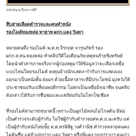
สนับสนุนเรื่องราวดีดี
สืบสายเลือดตำรวจและคนทำหนัง
รองไมค์ทองหล่อ ทายาท ผกก.แดง วันทา
หลายคนทึ่ง รองไมค์-พ.ต.ท.จิรกฤต จารุนภัทร์ รอง
ผกก.ส.สน.ทองหล่อ ทำคลิปวีดีโอเตือนภัยเหตุคนร้ายชิงทรัพย์
โดยนำคำสารภาพจริงจากผู้ก่อเหตุมาให้ข้อมูลว่าจะเลือกเหยื่อ
แบบไหนโดยรองไมค์ ลงทุนจ้างนักแสดง–กำกับการแสดงเอง
ออกมาเป็นหนังสั้น ย่อมๆ ด้วยเนื้อหาสาระที่มีประโยชน์ มุ่งหวังให้
ประชาชนปรับเปลี่ยนพฤติกรรม ไม่ตกเป็นเหยื่อมิจฉาชีพ จนคลิป
ดังกล่าวได้รับการชื่นชมและแชร์ต่อกันในโลกโซเชี่ยล
ที่รองไมค์สามารถขนาดนี้ เพราะเป็นลูกไม้หล่นไม่ไกลต้น มีพ่อ
เป็นตำรวจระดับผู้กำกับ ไม่ใช่ผู้กำกับตำรวจยศพ.ต.อ.นะครับ แต่
เป็นผู้กำกับหนังไทยช่ือ ด.ต.พรพิสิฐ วงศ์วานิช ตำรวจหลายคนคง
ไม่คุ้นชื่อ แต่ถ้าเอ่ยปาก แดง วันทา หรือพี่แดง กองปราบฯ คนเก่า