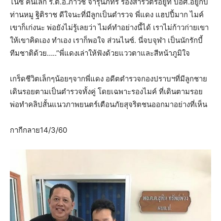
ไนซ์ คนเล็ก ร.ต.อ.ภาวัช จารุนภัทร์ รองสารวัตรอยู่ที่ ปอศ.อยู่กับ
ท่านหมู ฐิติราช ดีใจนะที่มีลูกเป็นตำรวจ พี่แดง แฮปปี้มาก ไมค์
เขาก็เก่งนะ พ่อยังไม่รู้เลยว่า ไมค์ทำอย่างนี้ได้ เราไม่ก้าวก่ายเขา
ให้เขาคิดเอง ทำเอง เราก็พอใจ ส่วนไนซ์. นี่จบจุฬา เป็นนักรักบี้
ทีมชาติด้วย…..”พี่แดงเล่าให้ฟังด้วยแววตาและสีหน้าภูมิใจ
เกร็ดชีวิตเล็กๆน้อยๆจากพี่แดง อดีตตำรวจกองปราบฯที่มีลูกชาย
เดินรอยตามเป็นตำรวจทั้งคู่ โดยเฉพาะรองไมค์ ที่เดินตามรอย
พ่อทำคลิปสั้นแนวภาพยนตร์เตือนภัยสุจริตชนออกมาอย่างที่เห็น
กากีกลาย14/3/60