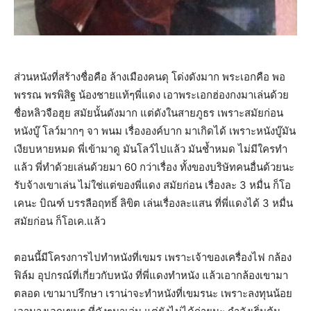
ส่วนหนังที่สร้างชื่อคือ ล้างเมืองคนดุ โด่งดังมาก พระเอกคือ พอ
พรรณ พรพิสิฐ น้องชายแท้ๆพี่แดง เอาพระเอกฮ่องกงมาเล่นด้วย
ชื่อหลิวจือฮุย สมัยนั้นดังมาก แต่ดังในสายภูธร เพราะสมัยก่อน
หนังบู๊ โลว์มากๆ จา พนม เรื่ององค์บาก มาเกิดได้ เพราะหนังบู๊มัน
เงียบหายหมด พี่เข้ามาดู มันโลว์ไปแล้ว มันช้ำหมด ไม่มีใครทำ
แล้ว พี่ทำด้วยเล่นด้วยมา 60 กว่าเรื่อง ทั้งของบริษัทคนอื่นด้วยนะ
รับจ้างเขาเล่น ไม่ใช่แต่ของพี่แดง สมัยก่อน เรื่องละ 3 หมื่น ก็โอ
เคนะ บิณฑ์ บรรลือฤทธิ์ ลิขิต เล่นเรื่องละแสน ที่พี่แดงได้ 3 หมื่น
สมัยก่อน ก็โอเค.แล้ว
ตอนนี้มีโครงการไปทำหนังที่เขมร เพราะเจ้าของเครื่องไฟ กล้อง
ฟิล์ม อุปกรณ์ที่เกี่ยวกับหนัง ที่พี่แดงทำหนัง แล้วเอากล้องเขามา
ตลอด เขามาปรึกษา เราน่าจะทำหนังที่เขมรนะ เพราะลงทุนน้อย