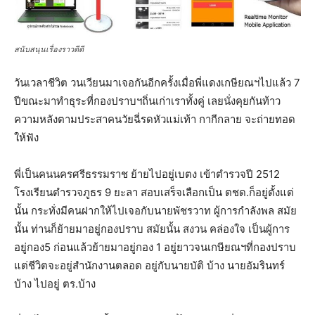
สนับสนุนเรื่องราวดีดี
วันเวลาชีวิต วนเวียนมาเจอกันอีกครั้งเมื่อพี่แดงเกษียณฯไปแล้ว 7
ปีขณะมาทำธุระที่กองปราบฯถิ่นเก่าเราทั้งคู่ เลยนั่งคุยกันท้าว
ความหลังตามประสาคนวัยฉี่รดหัวแม่เท้า กากีกลาย จะถ่ายทอด
ให้ฟัง
พี่เป็นคนนครศรีธรรมราช ย้ายไปอยู่เบตง เข้าตำรวจปี 2512
โรงเรียนตำรวจภูธร 9 ยะลา สอบเสร็จเลือกเป็น ตชด.ก็อยู่ตั้งแต่
นั้น กระทั่งมีคนฝากให้ไปเจอกับนายพัชรวาท ผู้การกำลังพล สมัย
นั้น ท่านก็ย้ายมาอยู่กองปราบ สมัยนั้น สงวน คล่องใจ เป็นผู้การ
อยู่กอง5 ก่อนแล้วย้ายมาอยู่กอง 1 อยู่ยาวจนเกษียณฯที่กองปราบ
แต่ชีวิตจะอยู่สำนักงานตลอด อยู่กับนายบัติ บ้าง นายอัมรินทร์
บ้าง ไปอยู่ ตร.บ้าง