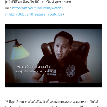
(คลิปวีดีโอเตือนภัย ฝีมือรองไมค์ ลูกชายดาบ
แดง
https://m.youtube.com/watch?
v=hlzTv30Eu24&feature=youtu.be
)
“พี่มีลูก 2 คน คนโตไอ้ไมค์ เป็นรองผกก.สส.สน.ทองหล่อ กับไอ้