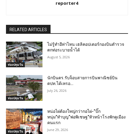
reporter4
RELATED ARTICLES
ไม่รู้ทำอีท่าไหน เฮลิคอปเตอร์กองบินตำรวจ
ตกท่อระบายน้ำได้
August 5, 2026
ท่องปทุมวัน
นักบินตร.รับจ็อบสายการบินพาณิชย์บิน
ตปท.ได้เหรอ…
July 26, 2026
ท่องปทุมวัน
หน่อไผ่ต้องใหญ่กว่ากอไผ่-“บิ๊ก
หนุ่ม”ทำบุญ“พ่อพิเชษฐ”หัวหน้าโรงพักคูเมือง
คนแรก
June 29, 2026
ท่องปทุมวัน