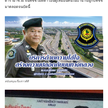
ดารามาช่วย จนพี่ชัช เมตตา เอ็นดูเหมือนคนในบ้าน ก็อยู่กับพี่ชัช
มาตลอดจนบัดนี้
สนับสนุนเรื่องราวดีดี