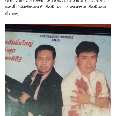
เอานางเอกเขมร ที่ดังๆมาเล่น แต่ยังไม่ได้ถ่ายนะ กำลังเริ่มต้น
ตอนนี้ กำลังเขียนบท ทำเรื่องผี เพราะเขมรเขาชอบเรื่องผีคอมมา
ดี้ ตลกๆ