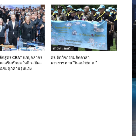
น
ข่าวเด่นรอบวัน
ลักสูตร CRAT แก่บุคลากร
ตร.จัดกิจกรรมจิตอาสา
็ต เสริมทักษะ “หลีก–ปิด–
พระราชทาน“วันแม่12ส.ค.”
มือภัยคุกคามรุนแรง