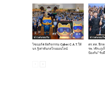
ข่าวเด่นรอบวัน
ข่าวเด่นรอบวั
ไซเบอร์4 จัดกิจกรรม Cyber.C.A.T.ให้
ตร.ทท. ฝึกห
นร.รู้เท่าทันกลโกงออนไลน์
รพ.วชิระภูเก
ป้องกัน” รับ