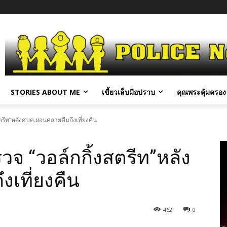
STORIES ABOUT ME
เขี้ยวเล็บมือปราบ
คุณพระคุ้มครอง 
ีท”หลังศบค.ผ่อนคลายดื่มถึงเที่ยงคืน
 “วอล์กกิ้งสตรีท”หลัง
งเที่ยงคืน
462
0