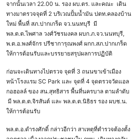
จากนั้นเวลา 22.00 น. รอง ผบ.ตร. และคณะ เดิน
ทางมาตรวจจุดที่ 2 บริเวณปั้มน้ำมัน ปตท.คลองบ้าน
ใหม่ พื้นที่ สภ.ปากเกร็ด จว.นนทบุรี มี
พล.ต.ต.ไพศาล วงศ์วัชรมงคล ผบก.ภ.จว.นนทบุรี,
พ.ต.อ.พงศ์จักร ปรีชาการุณพงศ์ ผกก.สภ.ปากเกร็ด
ให้การต้อนรับและบรรยายสรุปผลการปฏิบัติ
ก่อนจะเดินทางไปตรวจ จุดที่ 3 ถนนขาเข้าเมือง
หน้าโรงแรม SC Park และ จุดที่ 4 จุดตรวจวัดแอล
กอฮอลล์ ของ สน.สุทธิสาร พื้นที่นครบาล ตามลำดับ
มี พล.ต.ต.จิรสันต์ และ พล.ต.ต.นิธิธร รอง ผบช.น.
ให้การต้อนรับ
พล.ต.อ.ดำรงศักดิ์ กล่าวอีกว่า สาเหตุที่ตำรวจต้องตั้ง