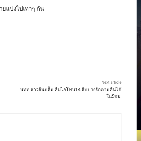
าย
แบ่ง
ไป
เท่าๆ กัน
Next article
นทท.สาวจีนปลื้ม ลืมไอโฟน14 สืบบางรักตามคืนได้
ใน5ชม.