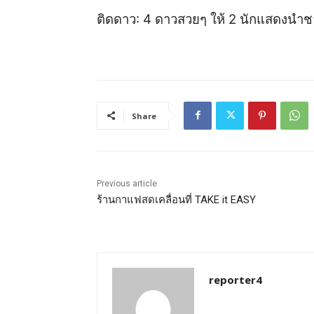
ติดด
าว
:
4
ดา
ว
สวย
ๆ ให้
2
นักแสดงนำ
ช
Share
Previous article
ร้านกาแฟสดเคลื่อนที่ TAKE it EASY
reporter4