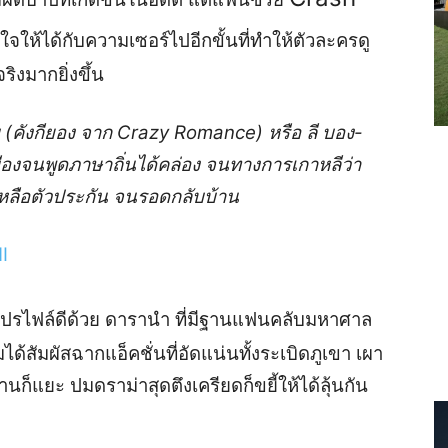
จให้ได้กับความเซอร์ไปอีกขั้นที่ทำให้ตัวละครดู
ริงมากยิ่งขึ้น
 (
คังกียอง จาก
C
razy Romance
)
หรือ ลี บอง-
เมืองจนพูดภาษาถิ่นได้คล่อง
จน
ทางการ
เ
ก
าห
ลี
ว่า
หลือ
ตัวประกัน
จน
รอด
ก
ลับบ้าน
I
โปรไ
ฟล์ดี
ด้วย ดารานำ ที่มีฐานแฟนคลับมหาศาล
ม
ได้สัมผัสฉาก
แอ็คชั่น
ที่อัดแน่น
ทั้งระเบิดภูเขา เผา
าน
ก็แยะ
ปมด
ราม่า
สุดตึงเครียด
ก็ขยี้ให้ได้ลุ้นกัน