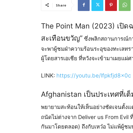
Share
The Point
Man
(20
23
)
เ
ปิด
สะเทือนขวัญ
”
ซึ่ง
พลิก
ส
ถานการณ์
ก
จะ
พาผู้ชมฝ่าความร้อนระอุ
ของทะเลทร
ผู้โดยสาร
เอเชีย ที่หวังจะเข้ามาเผยแผ่
LINK
:
https://youtu.be/lfpkfjd8x0c
Afghanistan
เป็น
ประเทศที่เ
พยายามสะท้อนให้เห็นอย่างชัดเจนตั้งแต่
ถนัดไม่
ต่างจาก
Delive
r us From Evil
ที
กันมาโดยตลอด
)
ถึงกับเหว๋อ ไม่แพ้ผู้ชม