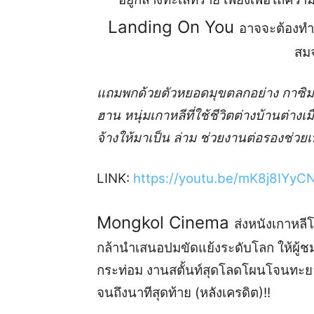
Landing On You
อ
าจจะต้องทำใ
สมจ
แถมพกด้วยตัวหยอ
ด
มุขตลกอย่าง กาซิม
ฮาน หนุ่มเกาหลีที่
ใช้ชีวิตต่างบ้านต่าง
จ้าง
ให้มาเป็น ล่าม
ช่วยงาน
ต่อรอง
ช่วยเ
L
INK
:
https://youtu.be/mK
8
j
8
IYyCN
M
ongkol Cin
e
ma
ส่งหนัง
เกาหลี
กล้า
นำเสนอปมขัดแย้งระดับโลก ให้
ผู้ช
กระท่
อม
งานสตั้นท์สุ
ด
โล
ด
โผนโจนทะย
จนถึงนาทีสุดท้าย (หลัง
เครดิต
)
!!