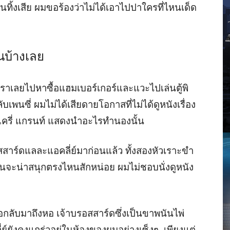
ทิ้งเสีย ผมขอร้องว่าไม่ได้เอาไปปาใครที่ไหนเด็ด
ันบ้างเลย
 เราเลยไปหาซื้อแฮมเบอร์เกอร์และแวะไปเล่นตู้พิ
บเพนซี่ ผมไม่ได้เสียดายโอกาสที่ไม่ได้ดูหนังเรื่อง
 แครี่ แกรนท์ แสดงนำอะไรทำนองนั้น
สสาร์ดแลละแอคลี่ย์มาก่อนแล้ว ทั้งสองหัวเราะขำ
่เห็นจะน่าสนุกตรงไหนสักหน่อย ผมไม่ชอบนั่งดูหนัง
่อกลับมาถึงหอ เจ้าบรอสสาร์ดซึ่งเป็นขาพนันไพ่
่ย์ยังคงแกร่วอยู่ในห้องของผมอย่างเซ็งๆ เพียงแต่