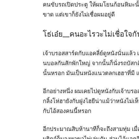
คนขับรถเปิดประตู ให้ผมโยนก้อนหิมะนั้น
ขาด แต่เขาก็ยังไม่เชื่อผมอยู่ดี
โธ่เอ๋ย__คนอะไรวะไม่เชื่อใจก
เจ้าบรอสสาร์ดกับแอคลี่ย์ดูหนังนั่นแล้ว
นบอลกันสักพักใหญ่ จากนั้นก็นั่งรถบัสกลั
นั้นหรอก มันเป็นหนังแนวตลกเฮฮาที่มี
อีกอย่างหนึ่ง ผมเคยไปดูหนังกับเจ้าบรอ
กลิ้งโห่ฮายังกับฝูงไฮยีน่าแม้ว่าหนังไม
กับไอ้สองคนนี้หรอก
อีกประมาณสิบห้านาทีก็จะถึงสามทุ่ม เมื
บริดจ์ก็มองหาขาไพ่เล่นกัน ส่วนไอ้แอคลี