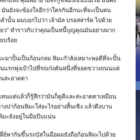
สักแห่ง คุณพยายามจะกู้ชีพมันขึ้นบนเรือ มันคง
น มันยังจะข้องใจอีกว่าใครกันอีกนะที่จะเป็นคน
้ชีพลำนั้น ผมบอกไปว่า เจ้ามัล บรอสสาร์ด ไปด้วย
ดี๋ยว” ทำราวกับว่าคุณเป็นหนี้บุญคุณมันอย่างมาก
ียบร้อย
มะมาปั้นเป็นก้อนกลม หิมะกำลังเหมาะพอดีที่จะปั้น
แรกพุ่งเป้าไปที่รถเก๋งคันหนึ่งที่จอดขวางถนนแต่
สีสันสะอาดตา
นแต่แล้วก็รู้สึกว่ามันก็ดูดีและสะอาดตาเหมือน
ขว้างปาก้อนหิมะใส่อะไรอย่างสิ้นเชิง แล้วดึงบาน
ิมะยังอยู่ในมือบีบแน่น
่ย์พากันขึ้นรถบัสในมือผมยังถือก้อนหิมะไปด้วย