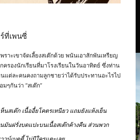
ที่เพนซี่
 เพราะเขาจัดเลี้ยงสเต๊กด้วย พนันเอาสักพันเหรียญ
้ปกครองนักเรียนที่มาโรงเรียนในวันอาทิตย์ ซึ่งท่าน
เรียนแต่ละคนคงถามลูกชายว่าได้รับประทานอะไรไป
อมๆกันว่า “สเต๊ก”
็นสเต๊ก เนื้ออื๋ยโคตรเหนียว แถมยังแห้งเย็น
้อนมันฝรั่งบดแปะบนเนื้อสเต๊กค้างคืน ส่วนพวก
วน์เบตตี้ ไม่มีใครแตะเลย