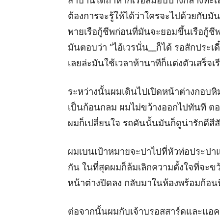
สาบานได้ถ้าหากเรือล่มอับปางกลางทะเล
ต้องการจะรู้ให้ได้ว่าใครจะไปด้วยกับมั
พายเรือกู้ชีพก่อนที่มันจะยอมขึ้นเรือกู
มันตอบว่า “ไอ้เวรนั่น__ก็ได้ รอสักประเ
เลยล่ะ
มันใช้เวลาห้านาทีก็แต่งตัวเสร็จเร
ระหว่างนั้นผมเดินไปเปิดหน้าต่างกอบหิ
เป็นก้อนกลม ผมไม่ขว้างออกไปทันที ตอน
ผมก็เปลี่ยนใจ รถคันนั้นมันก็ดูน่ารักดี
ผมเบนเป้าหมายจะปาไปที่หัวท่อประปาแท
กัน ในที่สุดผมก็ล้มเลิกความตั้งใจที่จะ
หน้าต่างปิดลง กลับมาในห้องพร้อมก้อนห
ต่อจากนั้นผมกับเจ้าบรอสสาร์ดและแอคลี