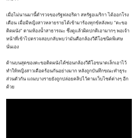
เมื่อไม่นานมานี้ตำรวจของรัฐฟลอริดา สหรัฐอเมริกา ได้ออกโรง
เตือน เมื่อมีหญิงสาวหลายรายได้เข้ามาร้องทุกข์หลังพบ “ตะขอ
ติดผนัง” ตามห้องน้ำสาธารณะ ซึ่งดูแล้วผิดปกติเอามากๆ พอเจ้า
หน้าที่เข้าไปตรวจสอบกลับพบว่ามันคือกล้องวีดีโอชนิดพิเศษ
นั่นเอง
ด้านบนสุดของตะขอติดผนังได้ซ่อนกล้องวีดีโอขนาดเล็กเอาไว้
ทำให้หญิงสาวเดือดร้อนกันอย่างมาก หลังถูกบันทึกขณะทำธุระ
ส่วนตัวกัน แถมบางรายยังถูกปล่อยคลิปไว้ตามเว็บไซต์ต่างๆ อีก
ด้วย