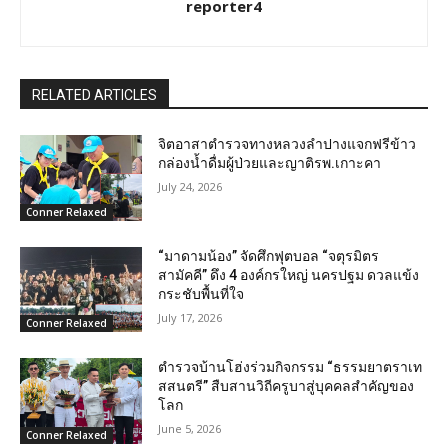
reporter4
RELATED ARTICLES
จิตอาสาตำรวจทางหลวงลำปางแจกฟรีข้าว
กล่องน้ำดื่มผู้ป่วยและญาติรพ.เกาะคา
July 24, 2026
Conner Relaxed
“มาดามน้อง” จัดศึกฟุตบอล “จตุรมิตร
สามัคคี” ดึง 4 องค์กรใหญ่ นครปฐม ดวลแข้ง
กระชับพื้นที่ใจ
July 17, 2026
Conner Relaxed
ตำรวจบ้านโฮ่งร่วมกิจกรรม “ธรรมยาตราเท
สสนตรี” สืบสานวิถีครูบาสู่บุคคลสำคัญของ
โลก
June 5, 2026
Conner Relaxed