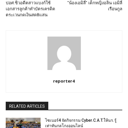
ปอศ.ซิวอดีตสาวแบงก์ใช้
"น้องเอมิลี่" เด็กหญิงอลิน เอมิลี่
เอกสารลูกค้าทำบัตรเครดิต
เรือนกูล
ตระเวนกดเงินสด8แสน
reporter4
RELATED ARTICLES
ไซเบอร์4 จัดกิจกรรม Cyber.C.A.T.ให้นร.รู้
เท่าทันกลโกงออนไลน์