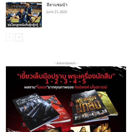
ลีลาแซมบ้า
June 21, 2026
ย่อโลกลูกหนังกับจู้กหู้กกู้
- Advertisment -