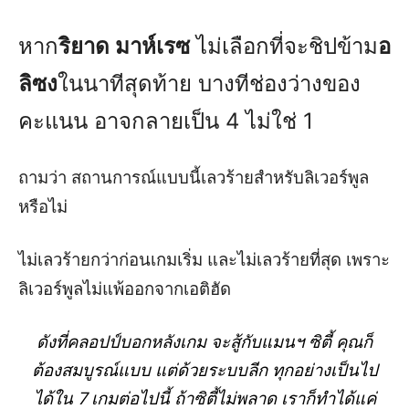
หาก
ริยาด มาห์เรซ
ไม่เลือกที่จะชิปข้าม
อ
ลิซง
ในนาทีสุดท้าย บางทีช่องว่างของ
คะแนน อาจกลายเป็น 4 ไม่ใช่ 1
ถามว่า สถานการณ์แบบนี้เลวร้ายสำหรับลิเวอร์พูล
หรือไม่
ไม่เลวร้ายกว่าก่อนเกมเริ่ม และไม่เลวร้ายที่สุด เพราะ
ลิเวอร์พูลไม่แพ้ออกจากเอติฮัด
ดังที่คลอปป์บอกหลังเกม จะสู้กับแมนฯ ซิตี้ คุณก็
ต้องสมบูรณ์แบบ แต่ด้วยระบบลีก ทุกอย่างเป็นไป
ได้ใน 7 เกมต่อไปนี้ ถ้าซิตี้ไม่พลาด เราก็ทำได้แค่