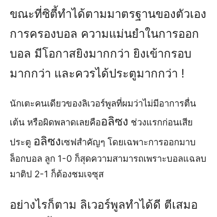
ขณะที่ซิตี้ทำได้ตามมาตรฐานของตัวเอง
การครองบอล ความแม่นยำในการออก
บอล มีโอกาสยิงมากกว่า ยิงเข้ากรอบ
มากกว่า และควรได้ประตูมากกว่า !
นักเตะคนเดียวของลิเวอร์พูลที่ผมว่าไม่มีอาการตื่น
อลิซง
เต้น หรือผิดพลาดเลยคือ
ช่วงแรกก่อนเสีย
อลิซง
ประตู
เซฟสำคัญๆ โดยเฉพาะการออกมาบ
ล็อกบอล ลูก 1-0 ก็สุดความสามารถเพราะบอลแฉลบ
มาติป 2-1 ก็ต้องชมเจซุส
อย่างไรก็ตาม ลิเวอร์พูลทำได้ดี ตีเสมอ