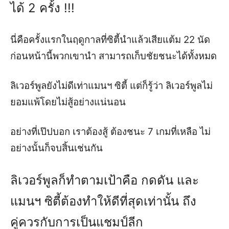
ได้ 2 ครั้ง !!!
นี่คือครั้งแรกในฤดูกาลที่ซิตี้นำแล้วเสียแต้ม 22 นัด
ก่อนหน้านี้พวกเขานำ สามารถเก็บชัยชนะได้ทั้งหมด
ลิเวอร์พูลยังไม่ดีเท่าแมนฯ ซิตี้ แต่ก็รู้ว่า ลิเวอร์พูลไม่
ยอมแพ้โดยไม่สู้อย่างแน่นอน
อย่างที่เป๊ปบอก เราต้องสู้ ต้องชนะ 7 เกมที่เหลือ ไม่
อย่างนั้นก็จบสิ้นเช่นกัน
ลิเวอร์พูลก็ทำตามเป้าคือ กดดัน และ
แมนฯ ซิตี้ต้องทำให้ดีที่สุดเท่านั้น ถึง
คู่ควรกับการเป็นแชมป์ลีก