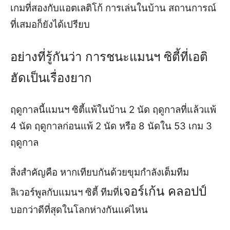
เกมที่สองกับแอตเลติโก้ การเล่นในบ้าน สถานการณ์
ที่เสมอก็ยังได้เปรียบ
อย่างที่รู้กันว่า การชนะแมนฯ ซิตี้ที่เอติ
ฮัดเป็นเรื่องยาก
ฤดูกาลนี้แมนฯ ซิตี้แพ้ในบ้าน 2 นัด ฤดูกาลที่แล้วแพ้
4 นัด ฤดูกาลก่อนแพ้ 2 นัด หรือ 8 นัดใน 53 เกม 3
ฤดูกาล
สิ่งสำคัญคือ หากเทียบกันด้วยขุมกำลังเต็มทีม
เจอร์เก้น คลอปป์
ลิเวอร์พูลกับแมนฯ ซิตี้ ทีมที่
บอกว่าดีที่สุดในโลกห่างกันแค่ไหน