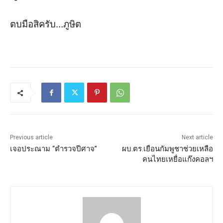
ตบมือสิครับ…ภูษิต
Previous article
Next article
เจอประณาม “ตำรวจปีศาจ”
ผบ.ตร.เยือนกัมพูชาช่วยเหลือ
คนไทยเหยื่อแก๊งคอลฯ