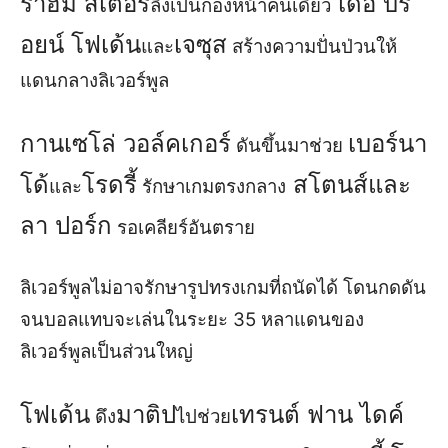
ราฮีม สเตอร์
เดอ บร
ลิงเป็นกองหน้าคนเดียว
อยน์ โฟเด้น
เจซุส
และ
สร้างความปั่นป่วนให้
แดนกลางลิเวอร์พูล
กานเซโล่ วอล์คเกอร์
เบอร์นา
ดันขึ้นมาช่วย
โด้
โรดรี้
สโตนส์และ
และ
รักษาเกมตรงกลาง
ลา ปอร์ก
รอเคลียร์อันตราย
ลิเวอร์พูลไม่อาจรักษารูปทรงเกมที่ถนัดได้ โดนกดดัน
จนบอลแทบจะเล่นในระยะ 35 หลาแดนของ
ลิเวอร์พูลเป็นส่วนใหญ่
โฟเด้น
มาติป
เทรนต์ ฟาน ไดค์
ดึง
ไปช่วย