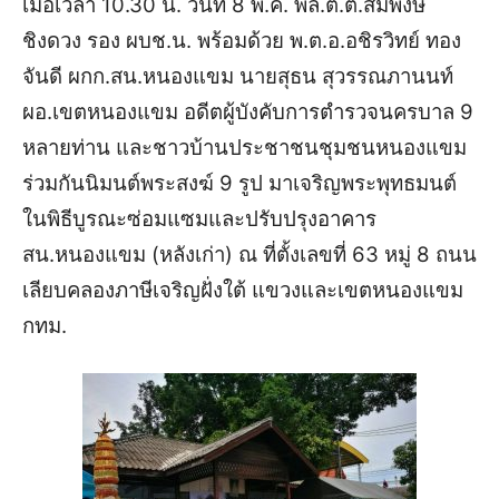
เมื่อเวลา 10.30 น. วันที่ 8 พ.ค. พล.ต.ต.สมพงษ์
ชิงดวง รอง ผบช.น. พร้อมด้วย พ.ต.อ.อชิรวิทย์ ทอง
จันดี ผกก.สน.หนองแขม นายสุธน สุวรรณภานนท์
ผอ.เขตหนองแขม อดีตผู้บังคับการตำรวจนครบาล 9
หลายท่าน และชาวบ้านประชาชนชุมชนหนองแขม
ร่วมกันนิมนต์พระสงฆ์ 9 รูป มาเจริญพระพุทธมนต์
ในพิธีบูรณะซ่อมแซมและปรับปรุงอาคาร
สน.หนองแขม (หลังเก่า) ณ ที่ตั้งเลขที่ 63 หมู่ 8 ถนน
เลียบคลองภาษีเจริญฝั่งใต้ แขวงและเขตหนองแขม
กทม.