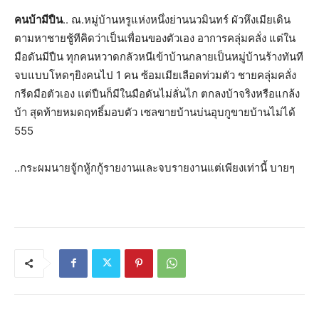
คนบ้ามีปืน
.. ณ.หมู่บ้านหรูแห่งหนึ่งย่านนวมินทร์ ผัวหึงเมียเดิน
ตามหาชายชู้ทีคิดว่าเป็นเพื่อนของตัวเอง อาการคลุ่มคลั่ง แต่ใน
มือดันมีปืน ทุกคนหวาดกลัวหนีเข้าบ้านกลายเป็นหมู่บ้านร้างทันที
จบแบบโหดๆยิงคนไป 1 คน ซ้อมเมียเลือดท่วมตัว ชายคลุ่มคลั่ง
กรีดมือตัวเอง แต่ปืนก็มีในมือดันไม่ลั่นไก ตกลงบ้าจริงหรือแกล้ง
บ้า สุดท้ายหมดฤทธิ์มอบตัว เซลขายบ้านบ่นอุบกูขายบ้านไม่ได้
555
..กระผมนายจู้กหู้กกู้รายงานและจบรายงานแต่เพียงเท่านี้ บายๆ