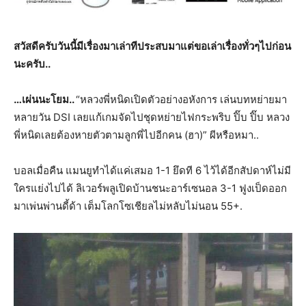
สวัสดีครับวันนี้มีเรื่องมาเล่าทีประสบมาแต่ขอเล่าเรื่องทั่วๆไปก่อน
นะครับ..
…เผ่นนะโยม..
“หลวงพี่หนิดเปิดตัวอย่างอหังการ เล่นบทหย่ายมา
หลายวัน DSI เลยแก้เกมจัดไปชุดหย่ายไฟกระพริบ ปิ๊บ ปิ๊บ หลวง
พี่หนิดเลยต้องหายตัวตามลูกพี่ไปอีกคน (ฮา)” ผีหรือหมา..
บอลเมื่อคืน แมนยูทำได้แค่เสมอ 1-1 ยึดที 6 ไว้ได้อีกสัปดาห์ไม่มี
ใครแย่งไปได้ ลิเวอร์พลูเปิดบ้านชนะอาร์เซนอล 3-1 ฟูงเป็ดออก
มาเพ่นพ่านดี้ด้า เต็มโลกโซเชียลไม่หลับไม่นอน 55+.