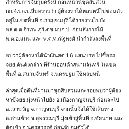
สำหรับการจับกุมครั้งนี้ ก่อนหน้านี้ชุดสืบสวน
กก.4.บก.ป.สืบทราบว่า ผู้ต้องหาได้หลบหนีไปซ่อนตัว
อยู่ในเขตพื้นที่ จ.กาญจนบุรี ได้รายงานไปยัง
พล.ต.ต.จิรภพ ภูริเดช ผบก.ป. ก่อนสั่งการให้
พ.ต.อ.แมน และ พ.ต.ท.ณัฐพงศ์ นำกำลังลงพื้นที่
พบว่าผู้ต้องหาได้นำเงินสด 1.6 แสนบาท ไปซื้อรถ
จยย.คันดังกล่าว ที่ร้านฮอนด้าสนามจันทร์ ในเขต
พื้นที่ อ.สนามจันทร์ จ.นครปฐม ใช้หลบหนี
ล่าสุดเมื่อคืนที่ผ่านมาชุดสืบสวนแกะรอยพบว่าผู้ต้อง
หาขี่จยย.มุ่งหน้าไปยัง อ.เมืองกาญจนบุรี ก่อนจะไป
อ.เลาขวัญ จ.กาญจนบุรี จากนั้นจึงได้ใช้เส้นทาง
อ.ด่านช้าง จ.สุพรรณบุรี มุ่งเข้าสู่พื้นที่ จ.ชัยนาท และ
ตัดเข้า จ.นครสวรรค์ ก่อน
จับกุมตัวได้