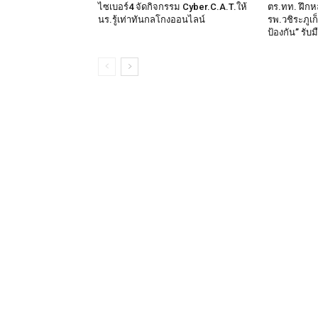
ไซเบอร์4 จัดกิจกรรม Cyber.C.A.T.ให้
ตร.ทท. ฝึกห
นร.รู้เท่าทันกลโกงออนไลน์
รพ.วชิระภูเก
ป้องกัน” รับ