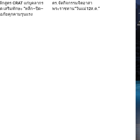
ลักสูตร CRAT แก่บุคลากร
ตร.จัดกิจกรรมจิตอาสา
็ต เสริมทักษะ “หลีก–ปิด–
พระราชทาน“วันแม่12ส.ค.”
มือภัยคุกคามรุนแรง