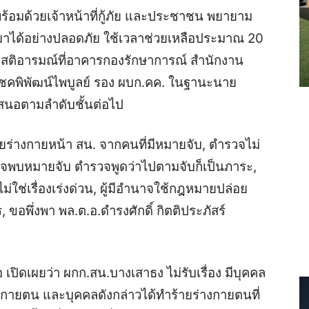
ร้อมด้วยเจ้าหน้าที่กู้ภัย และประชาชน พยายาม
ามาได้อย่างปลอดภัย ใช้เวลาช่วยเหลือประมาณ 20
สติอารมณ์ที่อาคารกองรักษาการณ์ สำนักงาน
 โชคพิพัฒน์ไพบูลย์ รอง ผบก.คค. ในฐานะนาย
อเสนอตามลำดับชั้นต่อไป
้ายร่างกายหน้า สน. จากคนที่มีหมายจับ, ตำรวจไม่
ื่อตรวจพบหมายจับ ตำรวจพูดว่าไปตามจับก็เป็นภาระ,
่ใช่เรื่องเร่งด่วน, ผู้มีอำนาจใช้กฎหมายปล่อย
ขอพึ่งพา พล.ต.อ.ดำรงศักดิ์ กิตติประภัสร์
ปิดเผยว่า ผกก.สน.บางเสาธง ไม่รับเรื่อง มีบุคคล
งกายตน และบุคคลดังกล่าวได้ทำร้ายร่างกายตนที่