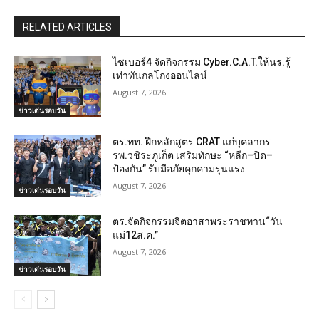
RELATED ARTICLES
ไซเบอร์4 จัดกิจกรรม Cyber.C.A.T.ให้นร.รู้
เท่าทันกลโกงออนไลน์
August 7, 2026
ข่าวเด่นรอบวัน
ตร.ทท. ฝึกหลักสูตร CRAT แก่บุคลากร
รพ.วชิระภูเก็ต เสริมทักษะ “หลีก–ปิด–
ป้องกัน” รับมือภัยคุกคามรุนแรง
August 7, 2026
ข่าวเด่นรอบวัน
ตร.จัดกิจกรรมจิตอาสาพระราชทาน“วัน
แม่12ส.ค.”
August 7, 2026
ข่าวเด่นรอบวัน