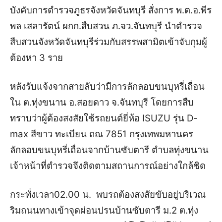
บังคับการตำรวจภูธรจังหวัดจันทบุรี สั่งการ พ.ต.อ.พีร
พล เสลารัตน์ ผกก.สืบสวน ภ.จว.จันทบุรี นำตำรวจ
สืบสวนจังหวัดจันทบุรีร่วมกับสรรพสามิตเข้าจับกุมผู้
ต้องหา 3 ราย
หลังรับแจ้งจากสายลับว่ามีการลักลอบขนบุหรี่เถื่อน
ใน ต.ทุ่งขนาน อ.สอยดาว จ.จันทบุรี โดยการสืบ
ทราบว่าผู้ต้องสงสัยใช้รถยนต์ยี่ห้อ ISUZU รุ่น D-
max สีขาว ทะเบียน ถณ 7851 กรุงเทพมหานคร
ลักลอบขนบุหรี่เถื่อนจากบ้านซับตารี ตำบลทุ่งขนาน
เจ้าหน้าที่ตำรวจจึงติดตามสถานการณ์อย่างใกล้ชิด
กระทั่งเวลา02.00 น. พบรถต้องสงสัยขับอยู่บริเวณ
ริมถนนทางเข้าจุดผ่อนปรนบ้านซับตารี ม.2 ต.ทุ่ง