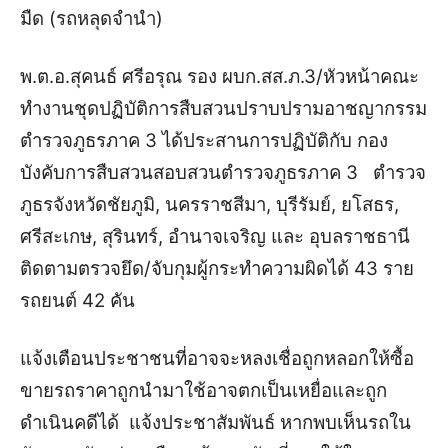
มืด (รถหลุดจำนำ
)
พ.ต.อ.สุคนธ์ ศรีอรุณ
รอง ผบก.สส.ภ.3/หัวหน้าคณะ
ทำงาน
ชุดปฏิบัติการสืบสวนปราบปรามอาชญากรรม
ตำรวจภูธรภาค 3
ได้
ประสานการปฏิบัติกับ กอง
บังคับการสืบสวนสอบสวนตำรวจภูธรภาค 3
ตำรวจ
ภูธรจังหวัดชัยภูมิ, นครราชสีมา, บุรีรัมย์, ยโสธร,
ศรีสะเกษ, สุรินทร์, อำนาจเจริญ และ อุบลราชธานี
ติดตาม
ตรวจยึด
/
จับกุมผู้กระทำความผิดได้ 43 ราย
รถยนต์ 42 คัน
แจ้งเตือน
ประชาชน
ที่อาจจะหลงเชื่อ
ถูกหลอกให้
ซื้
อ
ขายรถราคาถูก
นำมาใช้
อาจตกเป็นเหยื่อ
และถูก
ดำเนินคดี
ได้
แจ้งประชาสัมพันธ์
หาก
พบเห็นรถใน