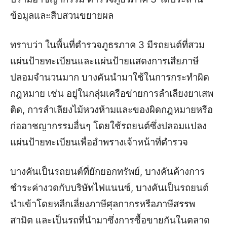
ข้อมูลและสืบสวนขยายผล
ทราบว่า
ในพื้นที่ตำรวจภูธรภาค
3 มี
รถยนต์ที่สวม
แผ่นป้าย
ท
ะเบียนและแผ่นป้ายแสดงการเสียภาษี
ปลอมจำนวนมาก
บางคันนำมาใช้ในการกระทำผิด
กฎหมาย
เช่น อยู่ในกลุ่มเครือข่ายการลำเลียงยาเสพ
ติด
, การลำเลียงไม้หวงห้าม
และ
ของผิดกฎหมาย
หรือ
ก่ออาชญากรรม
อื่นๆ
โดยใช้รถยนต์
ซึ่งปลอมแปลง
แผ่น
ป้ายทะเบียน
เพื่ออำพรางเจ้าหน้าที่ตำรวจ
บางคันเป็นรถยนต์
ที่ยักยอก
ทรัพย์
,
บางคัน
ค้างการ
ชำระค่างวด
กับ
บริษัทไฟแนนซ์
,
บางคันเป็นรถยนต์
นำเข้าโดยหลีกเลี่ยงภาษี
ศุลกากร
หรือภาษีสรรพ
สามิต
และ
เป็น
รถ
ที่นำ
มา
ซึ่งการ
ซื้อขาย
กัน
ในตลาด