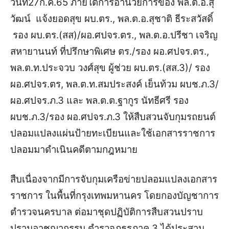
วันที่27ก.ค.65 ภายใต้การอำนวยการของ พล.ต.อ.สุ
วัฒน์ แจ้งยอดสุข ผบ.ตร., พล.ต.
อ.สุชาติ ธีระสวัสดิ์
รอง
ผบ.ตร.
(สส)
/ผอ.ศปจร.ตร.
,
พล.ต.อ.ปรีชา เจริญ
สหายานนท์ ที่ปรึกษาพิเศษ ตร./รอง ผอ.ศปจร.ตร.,
พล.ต.ท.ประจวบ วงศ์สุข ผู้ช่วย ผบ.ตร.(สส.3)/ รอง
ผอ.ศปจร.ตร
,
พล.ต.ท.สมประสงค์ เย็นท้วม
ผบช.ภ.3
/
ผอ.ศปจร.ภ.3 และ พล.ต.ต.ฐากูร นัทธีศรี รอง
ผบช.ภ.3/รอง ผอ.ศปจร.ภ.3
ให้
สืบสวน
จับกุม
รถยนต์
ปลอมแปลงแผ่นป้ายทะเบียน
และใช้เอกสารราชการ
ปลอม
มาดำเนินคดีตามกฎหมาย
สืบเนื่องจากมีการ
จับกุมเครือข่าย
ปลอมแปลง
เ
อกสาร
ราชการ
ในพื้นที่กรุงเทพมหานคร
โดยกองบัญชาการ
ตำรวจนครบาล
ต่อมา
ชุดปฏิบัติการสืบสวนปราบ
ปรามอาชญากรรม ตำรวจภูธรภาค 3
ได้ประสาน