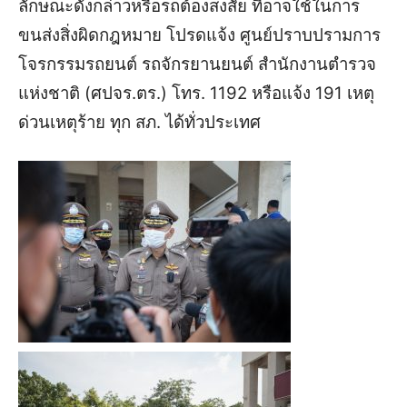
ลักษณะดังกล่าวหรือ
รถ
ต้องสงสัย
ที่
อาจใช้ในการ
ขนส่ง
สิ่ง
ผิดกฎหมาย
โปรดแจ้ง
ศูนย์ปราบปรามการ
โจรกรรมรถยนต์ รถจักรยานยนต์
สำนักงานตำรวจ
แห่งชาติ
(ศปจร.
ตร.
)
โทร. 1192
หรือ
แจ้ง
191
เหตุ
ด่วนเหตุร้าย
ทุก สภ.
ได้ทั่วประเทศ