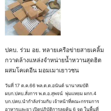
ปคบ. ร่วม อย. ทลายเครือข่ายสายเคลิ้ม
กวาดล้างแหล่งจำหน่ายน้ำหวานสุดฮิต
ผสมโคเดอีน มอมเมาเยาวชน
วันที่ 17 ต.ค.66 พล.ต.ต.อนันต์ นานาสมบัติ
ผบก.ปคบ.สั่งการ พ.ต.อ.สุพจน์ พุ่มแหยม ผกก.4
บก.ปคบ.นำกำลังร่วมกับ เจ้าหน้าที่คณะกรรมการ
อาหารและยา เปิดปฏิบัติการลุยค้น 6 จุด ในพื้นที่