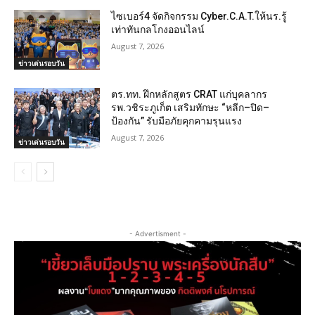
ไซเบอร์4 จัดกิจกรรม Cyber.C.A.T.ให้นร.รู้
เท่าทันกลโกงออนไลน์
August 7, 2026
ข่าวเด่นรอบวัน
ตร.ทท. ฝึกหลักสูตร CRAT แก่บุคลากร
รพ.วชิระภูเก็ต เสริมทักษะ “หลีก–ปิด–
ป้องกัน” รับมือภัยคุกคามรุนแรง
August 7, 2026
ข่าวเด่นรอบวัน
- Advertisment -