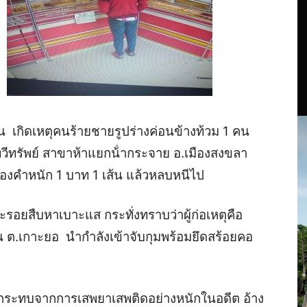
กัน เกิดเหตุคนร้ายชายรูปร่างค่อนข้างท้วม 1 คน
วีทรัพย์ สาขาห้าแยกน้ํากระจาย อ.เมืองสงขลา
งคําหนัก 1 บาท 1 เส้น แล้วหลบหนีไป
่แกะรอยสืบหาเบาะแส กระทั่งทราบว่าผู้ก่อเหตุคือ
ที่ ใน ต.เกาะยอ นำกำลังเข้าจับกุมพร้อมยึดสร้อยคอ
ระทบจากการเสพยาเสพติดอย่างหนักในอดีต อ้าง