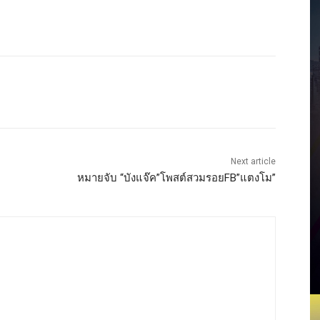
Next article
หมายจับ “บังแจ๊ค”โพสต์สวมรอยFB”แตงโม”