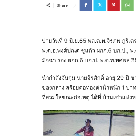
Share
บ่ายวันที่ 9 มิ.ย.65 พล.ต.ท.จิรภพ ภูริ
พ.ต.อ.พงศ์ปณต ชูแก้ว ผกก.6 บก.ป., พ
มัจฉา รอง ผกก.6 บก.ป. พ.ต.ท.ทศพล กิ
นำกำลังจับกุม นายจีรศักดิ์ อายุ 29 ปี
ของกลาง สร้อยคอทองคําน้ําหนัก 1 บาท ร
ที่สวมใส่ขณะก่อเหตุ ได้ที่ บ้านเช่าแห่