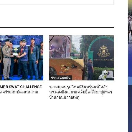
น
ข่าวเด่นรอบวัน
ง “MPB SWAT CHALLENGE
รองผบ.ตร.รุด“เทพศิรินทร์นนท์”หลัง
.9 คว้าแชมป์คะแนนรวม
นร.คลั่งยิงดะตาย7เจ็บอื้อ-อึ้งฆ่าปู่ย่าคา
บ้านก่อนมาก่อเหตุ