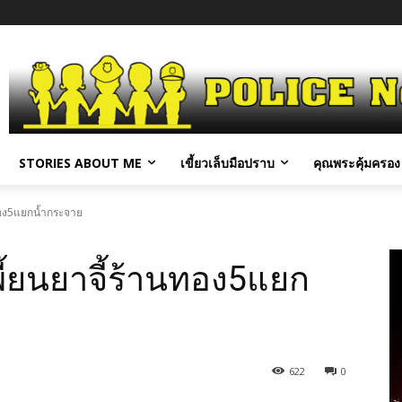
STORIES ABOUT ME
เขี้ยวเล็บมือปราบ
คุณพระคุ้มครอง 
นทอง5แยกน้ำกระจาย
พี้ยนยาจี้ร้านทอง5แยก
622
0