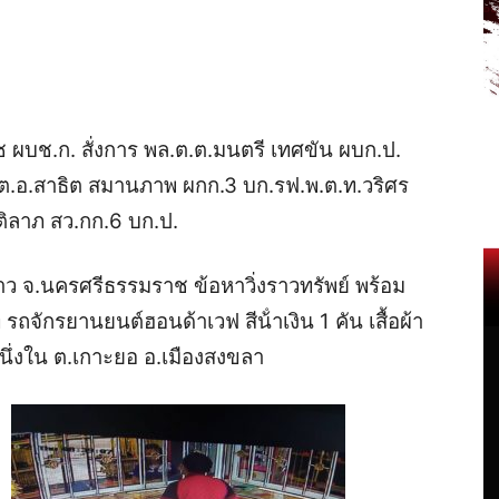
เดช ผบช.ก. สั่งการ พล.ต.ต.มนตรี เทศขัน ผบก.ป.
.ต.อ.สาธิต สมานภาพ ผกก.3 บก.รฟ.พ.ต.ท.วริศร
ติลาภ สว.กก.6 บก.ป.
 ชาว จ.นครศรีธรรมราช ข้อหาวิ่งราวทรัพย์ พร้อม
ถจักรยานยนต์ฮอนด้าเวฟ สีน้ําเงิน 1 คัน เสื้อผ้า
งหนึ่งใน ต.เกาะยอ อ.เมืองสงขลา