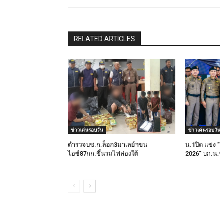
RELATED ARTICLES
ข่าวเด่นรอบวัน
ข่าวเด่นรอบวั
ตำรวจบช.ก.ล็อก3มาเลย์ฯขน
น.1ปิด แข่
ไอซ์87กก.ขึ้นรถไฟล่องใต้
2026” บก.น