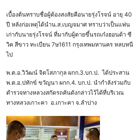
เบื้องต้นทราบชื่อผู้ต้องสงสัยคือนายรุ่งโรจน์ อายุ 40
ปี หลังก่อเหตุได้นำน.ส.เบญจมาศ ทราบว่าเป็นแฟน
เก่ากับนายรุ่งโรจน์ ที่มากับผู้ตายขึ้นรถเก๋งฮอนด้า ซี
วิค สีขาว ทะเบียน 7ษ1611 กรุงเทพมหานคร หลบหนี
ไป
พ.ต.อ.วิวัฒน์ จิตโสภากุล ผกก.3.บก.ป. ได้ประสาน
พ.ต.อ.ปทักข์ ขวัญนา ผกก.4. บก.ป. นำกำลังร่วมกับ
ตำรวจทางหลวงสกัดรถคันดังกล่าวไว้ได้ที่บริเวณ
ทางหลวงเกาะคา อ.เกาะคา จ.ลำปาง