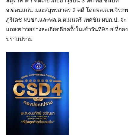
สมุทรสาคร คดีเกี่ยวกับอาวุธปืน 3 คดี ที่อ.ชนบท
จ.ขอนแก่น และสมุทรสาคร 2 คดี โดยพล.ต.ท.จิรภพ
ภูริเดช ผบชก.และพล.ต.ต.มนตรี เทศขัน ผบก.ป. จะ
แถลงข่าวอย่างละเอียดอีกครั้งในเช้าวันที่9ก.ย.ที่กอง
ปราบปราม