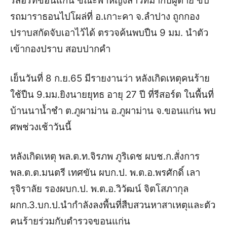
รีสอร์ทขอนแก่น ขณะพาหญิงสาวที่มากับผู้ตาย ขับ
รถมาราธอนไปโผล่ที่ อ.เกาะคา จ.ลำปาง ถูกกอง
ปราบสกัดจับเอาไว้ได้ ตรวจค้นพบปืน 9 มม. นำตัว
เข้ากองปราบ สอบปากคำ
เย็นวันที่ 8 ก.ย.65 มีรายงานว่า หลังเกิดเหตุคนร้าย
ใช้ปืน 9.มม.ยิงนายยุทธ อายุ 27 ปี ที่รีสอร์ต ในพื้นที่
บ้านนาน้ำชำ ต.ภูผาม่าน อ.ภูผาม่าน จ.ขอนแก่น พบ
ศพช่วงเช้าวันนี้
หลังเกิดเหตุ พล.ต.ท.จิรภพ ภูริเดช ผบช.ก.สั่งการ
พล.ต.ต.มนตรี เทศขัน ผบก.ป. พ.ต.อ.พรศักดิ์ เลา
รุจิราลัย รองผบก.ป. พ.ต.อ.วิวัฒน์ จิตโสภากุล
ผกก.3.บก.ป.นำกำลังลงพื้นที่สืบสวนหาสาเหตุและตัว
คนร้ายร่วมกับตำรวจขอนแก่น