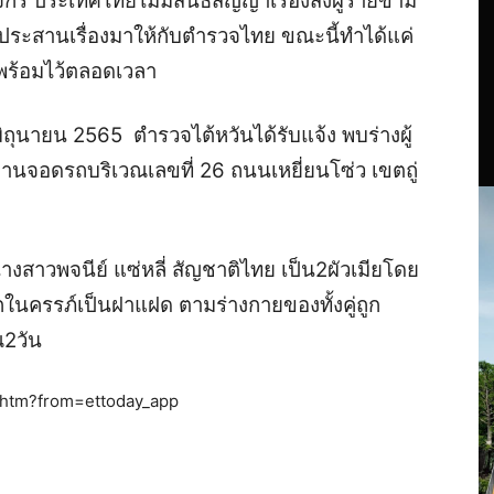
กร ประเทศไทยไม่มีสนธิสัญญาเรื่องส่งผู้ร้ายข้าม
่ประสานเรื่องมาให้กับตำรวจไทย ขณะนี้ทำได้แค่
มพร้อมไว้ตลอดเวลา
 มิถุนายน 2565 ตำรวจไต้หวันได้รับแจ้ง พบร่างผู้
นลานจอดรถบริเวณเลขที่ 26 ถนนเหยี่ยนโซ่ว เขตถู่
างสาวพจนีย์ แซ่หลี่ สัญชาติไทย เป็น2ผัวเมียโดย
ด็กในครรภ์เป็นฝาแฝด ตามร่างกายของทั้งคู่ถูก
ณ2วัน
htm?from=ettoday_app