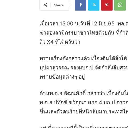
Share
เมื่อเวลา 15.00 น.วันที่ 12 มิ.ย.65 พล
ฆ่าสองสามีภรรยาชาวไทยด้วยกัน ที่กำลั
ลิว X4 ที่ไต้หวันว่า
ทราบเรื่องดังกล่าวแล้ว เบื้องต้นได้สั่ง
บุปผาสุวรรณ รองผบก.ป.จัดกำลังสืบสวนเ
ทราบข้อมูลต่างๆ อยู่
ด้านพ.ต.อ.พัฒนศักดิ์ กล่าวว่า เบื้องต้น
พ.ต.อ.ปทักข์ ขวัญนา ผกก.4.บก.ป.ตรวจสอ
ขึ้นและตัวคนร้ายที่หนีกลับมาประเทศไท