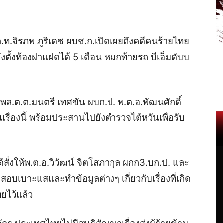
.ต.ท.จิรภพ ภูริเดช ผบช.ก.เปิดเผยถึงคดีคนร้ายไทย
งตั้งท้องฝาแฝดได้ 5 เดือน หมกท้ายรถ บีเอ็มดับบ
ให้ พล.ต.ต.มนตรี เทศขัน ผบก.ป. พ.ต.อ.พัฒนศักดิ์
รื่องนี้ พร้อมประสานไปยังตำรวจไต้หวันเพื่อรับ
ได้สั่งให้พ.ต.อ.วิวัฒน์ จิตโสภากุล ผกก3.บก.ป. และ
บเบาะแสและทำข้อมูลต่างๆ เกี่ยวกับเรื่องที่เกิด
ยไว้แล้ว