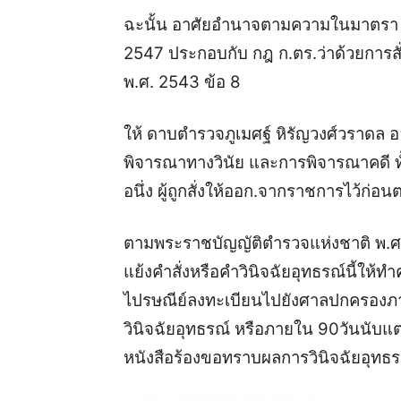
ฉะนั้น อาศัยอำนาจตามความในมาตรา 9
2547 ประกอบกับ กฎ ก.ตร.ว่าด้วยการส
พ.ศ. 2543 ข้อ 8
ให้ ดาบตำรวจภูเมศฐ์ หิรัญวงศ์วราดล
พิจารณาทางวินัย และการพิจารณาคดี ทั้ง
อนึ่ง ผู้ถูกสั่งให้ออก.จากราชการไว้ก่อนตา
ตามพระราชบัญญัติตำรวจแห่งชาติ พ.ศ
แย้งคำสั่งหรือคำวินิจฉัยอุทธรณ์นี้ให้
ไปรษณีย์ลงทะเบียนไปยังศาลปกครองภายใ
วินิจฉัยอุทธรณ์ หรือภายใน 90วันนับแต่ว
หนังสือร้องขอทราบผลการวินิจฉัยอุทธรณ์