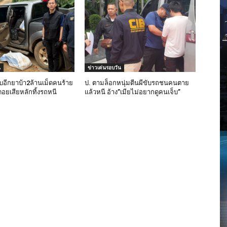
น
ข่าวเด่นรอบวัน
อีกยาบ้า2ล้านเม็ดคนร้าย
ป. ตามล็อกหนุ่มตีนผีขับรถชนคนตาย
อยเสียหลักทิ้งรถหนี
แล้วหนี อ้าง”เมียไม่อยากดูคนเจ็บ”