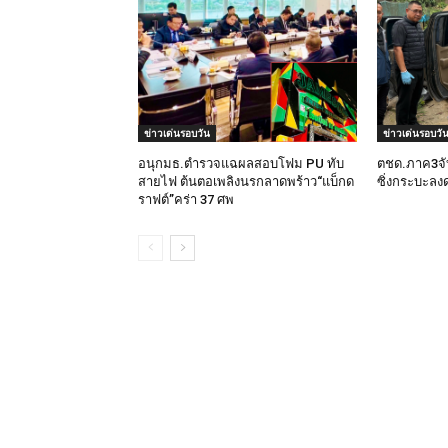
ข่าวเด่นรอบวัน
ข่าวเด่นรอบวั
อนุกมธ.ตำรวจแฉผลสอบโฟม PU ทับ
ตชด.ภาค3จับ
สายไฟ ต้นตอเพลิงนรกลาดพร้าว“แบ็กด
ซิ่งกระบะลงด
ราฟต์”คร่า 37 ศพ