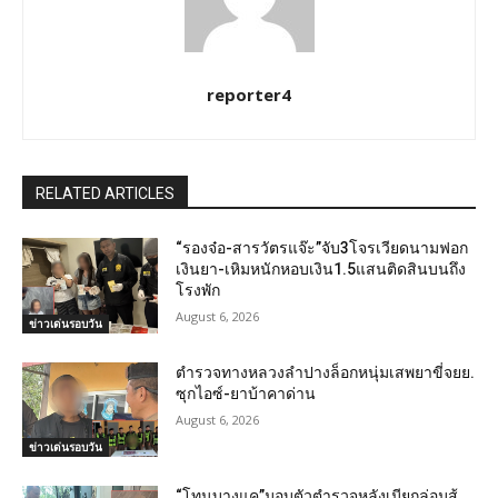
reporter4
RELATED ARTICLES
“รองจ๋อ-สารวัตรแจ๊ะ”จับ3โจรเวียดนามฟอก
เงินยา-เหิมหนักหอบเงิน1.5แสนติดสินบนถึง
โรงพัก
August 6, 2026
ข่าวเด่นรอบวัน
ตำรวจทางหลวงลำปางล็อกหนุ่มเสพยาขี่จยย.
ซุกไอซ์-ยาบ้าคาด่าน
August 6, 2026
ข่าวเด่นรอบวัน
“โทนบางแค”มอบตัวตำรวจหลังเมียกล่อมสู้