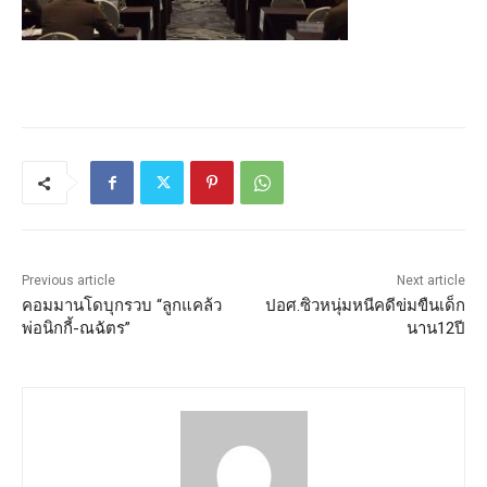
Previous article
Next article
คอมมานโดบุกรวบ “ลูกแคล้ว
ปอศ.ซิวหนุ่มหนีคดีข่มขืนเด็ก
พ่อนิกกี้-ณฉัตร”
นาน12ปี