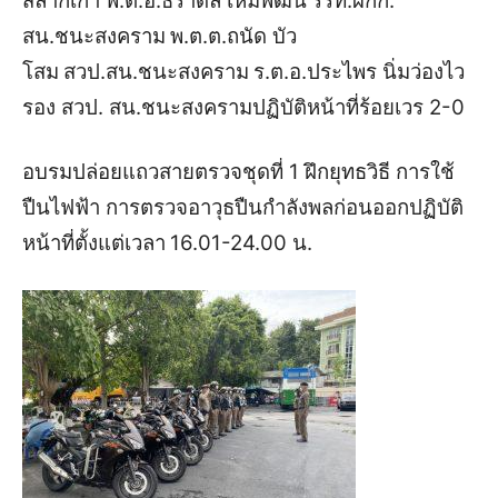
สลากเก่า พ.ต.อ.ธราดล เหมพัฒน์
รรท.ผกก.
สน.ชนะสงคราม
พ.ต.ต.ถนัด บัว
โสม
สวป.สน.ชนะสงคราม
ร.ต.อ.ประไพร นิ่มว่องไว
รอง สวป. สน.ชนะสงคราม
ปฏิบัติหน้าที่ร้อยเวร 2-0
อบรมปล่อยแถวสายตรวจชุดที่ 1 ฝึกยุทธวิธี การใช้
ปืนไฟฟ้า การตรวจอาวุธปืน
กำลังพลก่อน
ออกปฏิบัติ
หน้าที่ตั้งแต่เวลา
16.01-24.00 น.