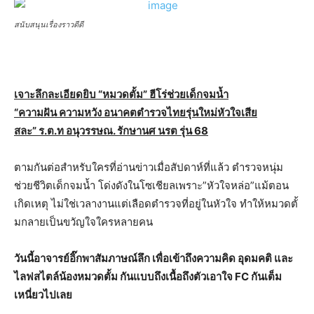
สนับสนุนเรื่องราวดีดี
เจาะลึกละเอียดยิบ “หมวดตั้ม” ฮีโร่ช่วยเด็กจมน้ำ
“ความฝัน ความหวัง อนาคตตำรวจไทยรุ่นใหม่หัวใจเสีย
สละ” ร.ต.ท อนุวรรษณ. รักษานศ นรต รุ่น 68
ตามกันต่อสำหรับใครที่อ่านข่าวเมื่อสัปดาห์ที่แล้ว ตำรวจหนุ่ม
ช่วยชีวิตเด็กจมน้ำ โด่งดังในโซเชียลเพราะ”หัวใจหล่อ”แม้ตอน
เกิดเหตุ ไม่ใช่เวลางานแต่เลือดตำรวจที่อยู่ในหัวใจ ทำให้หมวดตั้
มกลายเป็นขวัญใจใครหลายคน
วันนี้อาจารย์อิ๊กพาสัมภาษณ์ลึก เพื่อเข้าถึงความคิด อุดมคติ และ
ไลฟสไตล์น้องหมวดตั้ม กันแบบถึงเนื้อถึงตัวเอาใจ FC กันเต็ม
เหนี่ยวไปเลย