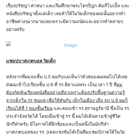
เรื่องปรัชญา ศาสนา และเริ่มศึกษาพระไตรปิฎก คัมภีไบเบิ้ล และ
หนังสือปรัชญาตั้งแต่เด็ก เลยทำให้ในวัยเด็กของผมนั้นอยากทำ
อาชีพต่างๆมากมายเลยเพราะมีความถนัดและอยากทำหลายๆ
อย่างครับ
แชมปบาสเกตบอล วัยเด็ก
หลังจากที่ผมจบชั้น ป.5 พ่อกับแม่เห็นว่าหัวสมองผมพอไปได้เลย
ส่งผมเข้าไปเรียนชั้น ป.6 ที่ รร.ธิดาแม่พระ เป็นเวลา 1 ปี ที่
ผม
ต้องกัดฟันเรียนหนังสืออย่างเดียวเพราะต้องปรับพื้นฐานความรู้
จากเด็กใน รร ชนบท เพื่อให้ทันกับ เด็กในเมือง เมื่อ จบ ป.6 ผมก็
เรียนได้ที่ 1 ของชั้นเรียน
และสอบเข้า รร.สุราษฎร์ธานี ซึ่งเป็น รร
ประจำจังหวัดได้ โดยเมื่อเข้าสู่ รร นี้ ผมได้เดินทางเข้าสู่ชีวิต
นักกีฬาครับ มีโอกาสได้ฝึกซ้อมและเป็นหนึ่งในนักกีฬา
บาสเกตบอลของ รร. (เคยแข่งขันได้เป็นทีมแชมป์ภาคใต้ในวัย