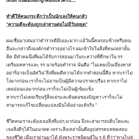
เส้นทางนี้ผมเลือกถูกต้องแล้วครับ….
ทำดีให้คนเกรง ดีกว่าเป็นนักเลงให้คนกลัว
“ความดีจะต้องถูกเล่าสานต่อไม่มีวันหยุด”
ผมเชื่อมาเสมอว่าตำรวจดีมีเยอะมาก แม้วันนี้คนรอบข้างหรือคน
อื่นจะกล่าวถึงองค์กรตำรวจอย่างไร ผมเข้าใจในสิ่งที่คนเหล่านั้น
คิด มีคำคมนึงที่ผมได้รับการสอนมาในระหว่างที่ศึกษาใน รร
เตรียมทหารและ รร นายร้อยตำรวจ นั่นคือ “ไม่เคยเป็นเยี่ยงทาส
อย่าริอาจเป็นอัศวิน”สิ่งที่ผมตีความได้จากคำสอนนี้คือ หากเราไม่
โง่มากก่อน เราก็จะไม่อาจเป็นผู้มีความปราดเปรื่อง หากเราไม่
เคยอ่อนแอมากก่อน เราก็จะไม่เป็นผู้เข้มแข็ง
หากเราไม่เคยเรียนรู้สิ่งแย่ๆและต้นตอของปัญหา เราก็จะไม่
สามารถแก้ไขเปลี่ยนแปลงมีนได้อย่างแท้จริง “
ชีวิตคนเราจะต้องเจอสิ่งที่แย่ๆ มาก่อน จึงจะสามารถเติบโตและ
เจอสิ่งดีๆได้ในอนาคต เพราะสิ่งเหล่านั้นคืออุปสรรคบททดสอบ
ของชีวิต เมื่อเราผ่านมาได้ ดังพระราชนิพนธ์ใน ร.6 ที่ว่า”ทางไปสู่