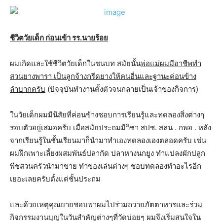
ชีวิตวัยเด็ก ก่อนเข้า รร.นายร้อย
ผมเกิดและใช้ชีวิตวัยเด็กในชนบท สมัยนั้น
พ่อแม่ผมมีอาชีพทำ
สวนยางพารา เป็นลูกจ้างกรีดยางให้คนอื่นและฐานะค่อนข้าง
ลำบากครับ
(ปัจจุบันทำงานตั้งตัวจนกลายเป็นเจ้าของกิจการ)
ในวัยเด็กผมมีนิสัยที่ค่อนข้างชอบการเรียนรู้และทดลองสิ่งต่างๆ
รอบตัวอยู่เสมอครับ เมื่อสมัยประถมมีวิชา สปช. สลน . กพอ . หลัง
จากเรียนรู้ในชั้นเรียนมาก็นำมาทำเองทดลองเองตลอดครับ เช่น
ผมฝึกเพาะเลี้ยงผสมพันธ์ปลากัด ปลาหางนกยูง ทำแปลงผักปลูก
พืชสวนครัวนำมาขาย ทำของเล่นต่างๆ ชอบทดลองทำอะไรอีก
เยอะเลยครับตั้งแต่ชั้นประถม
และด้วยเหตุคุณยายชอบพาผมไปร่วมถวายภัตตาหารและร่วม
กิจกรรมงานบุญในวันสำคัญต่างๆที่วัดบ่อยๆ ผมจึงเริ่มสนใจใน