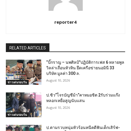
reporter4
RELATED ARTICLES
“บิ๊กราญ – นพศิลป์”ปฏิบัติการเฟส 6 ทลายพูล
วิลล่าเถื่อนหัวหิน ยึดเครือข่ายนอมินี 33
บริษัท มูลค่า 300 ล.
August 10, 2026
ข่าวเด่นรอบวัน
ป.ซิว”โจรบัญชีม้า”คาหมอชิต 2รับร่วมแก๊ง
หลอกเหยื่อสูญนับแสน
August 10, 2026
ข่าวเด่นรอบวัน
ป.ตามรวบหนุ่มหัวร้อนหนีคดีฟันเด็กเสิร์ฟ-