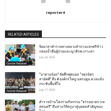
reporter4
RELATED ARTICLES
จิตอาสาตำรวจทางหลวงลำปางแจกฟรีข้าว
กล่องน้ำดื่มผู้ป่วยและญาติรพ.เกาะคา
July 24, 2026
Conner Relaxed
“มาดามน้อง” จัดศึกฟุตบอล “จตุรมิตร
สามัคคี” ดึง 4 องค์กรใหญ่ นครปฐม ดวลแข้ง
กระชับพื้นที่ใจ
July 17, 2026
Conner Relaxed
ตำรวจบ้านโฮ่งร่วมกิจกรรม “ธรรมยาตราเท
สสนตรี” สืบสานวิถีครูบาสู่บุคคลสำคัญของ