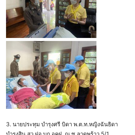
3. นายประทุม บำรุงศรี บิดา พ.ต.ท.หญิงฉันธิดา
บำรุงสิน สว.ฝอ.บก.อคฝ. ณ ซ.ลาดพร้าว 5/1