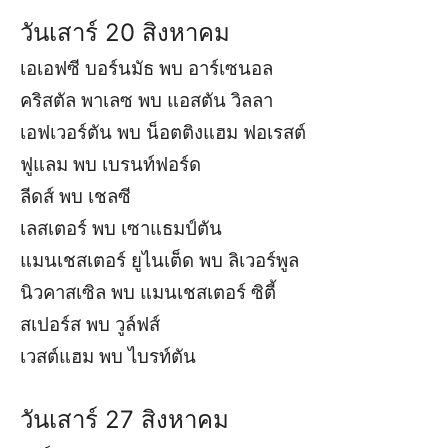
วันเสาร์ 20 สิงหาคม
เอเอฟซี บอร์นมัธ พบ อาร์เซนอล
คริสตัล พาเลซ พบ แอสตัน วิลลา
เอฟเวอร์ตัน พบ น็อตติงแฮม ฟอเรสต์
ฟูแลม พบ เบรนท์ฟอร์ด
ลีดส์ พบ เชลซี
เลสเตอร์ พบ เซาแธมป์ตัน
แมนเชสเตอร์ ยูไนเต็ด พบ ลิเวอร์พูล
นิวคาสเซิล พบ แมนเชสเตอร์ ซิตี้
สเปอร์ส พบ วูล์ฟส์
เวสต์แฮม พบ ไบรท์ตัน
วันเสาร์ 27 สิงหาคม