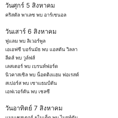
วันศุกร์ 5 สิงหาคม
คริสตัล พาเลซ พบ อาร์เซนอล
วันเสาร์ 6 สิงหาคม
ฟูแลม พบ ลิเวอร์พูล
เอเอฟซี บอร์นมัธ พบ แอสตัน วิลลา
ลีดส์ พบ วูล์ฟส์
เลสเตอร์ พบ เบรนท์ฟอร์ด
นิวคาสเซิล พบ น็อตติงแฮม ฟอเรสต์
สเปอร์ส พบ เซาแธมป์ตัน
เอฟเวอร์ตัน พบ เชลซี
วันอาทิตย์ 7 สิงหาคม
แมนเชสเตอร์ ยูไนเต็ด พบ ไบรท์ตัน