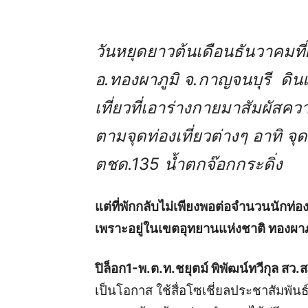
วันหยุดยาวต้นเดือนธันวาคมที่ผ
อ.ทองผาภูมิ จ.กาญจนบุรี ดิน
เที่ยวที่เอาร่างกายมาสัมผัสค
ตามจุดท่องเที่ยวต่างๆ อาทิ จุ
ตชด.135 น้ำตกจ๊อกกระดิ่ง
แต่ที่พักกลับไม่เพียงพอต่อจำนวนนักท่องเ
เพราะอยู่ในเขตอุทยานแห่งชาติ ทองผาภ
ปิล็อก1-พ.ต.ท.ชยุตม์ พิพัฒน์ทวีกุล สว.
เป็นโอกาส ใช้สื่อโซเชี่ยลประชาสัมพันธ์ใ