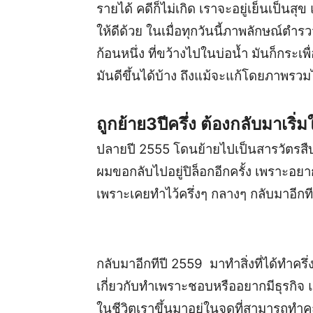
รายได้ คดีก็ไม่เกิด เราจะอยู่เย็นเป็น
ให้ดีด้วย ในเมื่อทุกวันนี้ภาพลักษณ์ตำร
ก้อนหนึ่ง ที่ขว้างไปในบ่อน้ำ มันก็กระเ
มันดีขึ้นได้บ้าง ถึงแม้จะแก้โดยภาพรวมไ
ถูกย้าย3ปีครึ่ง ต้องกลับมาเริ่
ปลายปี 2555 โดนย้ายไปเป็นสารวัตรสืบ อ
ผมขอกลับไปอยู่ปิล็อกอีกครั้ง เพราะอยาก
เพราะเคยทำไว้ครึ่งๆ กลางๆ กลับมาอีกที
กลับมาอีกทีปี 2559 มาทำสิ่งที่ได้ทำครึ่
เกี่ยวกับทำเพราะชอบหรืออยากมีธุรกิจ แ
ในชีวิตเราขึ้นมาอยู่ในจุดที่สามารถทำ