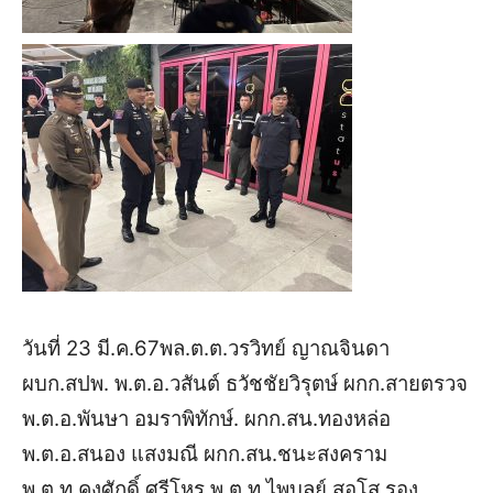
วันที่ 23 มี.ค.67พล.ต.ต.วรวิทย์ ญาณจินดา
ผบก.สปพ. พ.ต.อ.วสันต์ ธวัชชัยวิรุตษ์ ผกก.สายตรวจ
พ.ต.อ.พันษา อมราพิทักษ์. ผกก.สน.ทองหล่อ
พ.ต.อ.สนอง แสงมณี ผกก.สน.ชนะสงคราม
พ.ต.ท.คงศักดิ์ ศรีโหร พ.ต.ท.ไพบูลย์ สอโส รอง