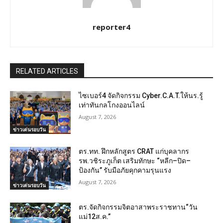
reporter4
RELATED ARTICLES
ไซเบอร์4 จัดกิจกรรม Cyber.C.A.T.ให้นร.รู้
เท่าทันกลโกงออนไลน์
August 7, 2026
ข่าวเด่นรอบวัน
ตร.ทท. ฝึกหลักสูตร CRAT แก่บุคลากร
รพ.วชิระภูเก็ต เสริมทักษะ “หลีก–ปิด–
ป้องกัน” รับมือภัยคุกคามรุนแรง
August 7, 2026
ข่าวเด่นรอบวัน
ตร.จัดกิจกรรมจิตอาสาพระราชทาน“วัน
แม่12ส.ค.”