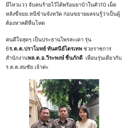
มีไหวแวว จับคนร้ายไว้ได้พร้อมยาบ้าในตัว10 เม็ด
หลังขี่จยย.หนีข้ามจังหวัด ก่อนขยายผลจนรู้ว่าเป็นผู้
ต้องหาคดีหื่นโหด
คนดีใจสุดๆ เป็นประธานไพรสะเดา รุ่น
6
ร.ต.ต.ปราโมทย์ ทันศนีย์ไตรเทพ
ช่วยราชการ
สำนักงาน
พล.ต.อ.วีระพงษ์ ชื่นภักดี
เพื่อนรุ่นเดียวกับ
ร.ต.ต.สมชัย เจ้าค่ะ