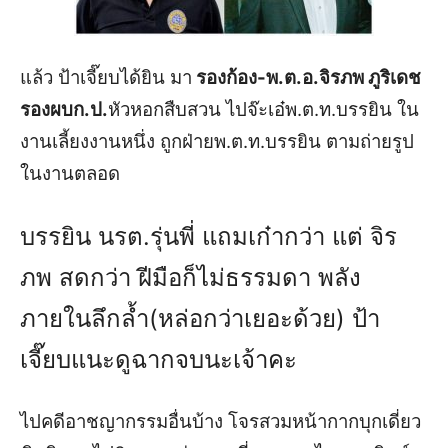
แล้ว ป้าเจี๊ยบได้ยิน มา
รองก้อง-พ.ต.อ.จิรภพ ภูริเดช
รองผบก.ป.
หัวหอกสืบสวน ไปจ๊ะเอ๋พ.ต.ท.บรรยิน ใน
งานเลี้ยงงานหนึ่ง ถูกฝ่ายพ.ต.ท.บรรยิน ตามถ่ายรูป
ในงานตลอด
บรรยิน นรต.รุ่นพี่ แถมเก๋ากว่า แต่ จิร
ภพ สดกว่า ฝีมือก็ไม่ธรรมดา พลัง
ภายในลึกล้ำ(หล่อกว่าเยอะด้วย) ป้า
เจี๊ยบแนะดูฉากจบนะเจ้าคะ
ไปคดีอาชญากรรมอื่นบ้าง โจรสวมหน้ากากบุกเดี่ยว