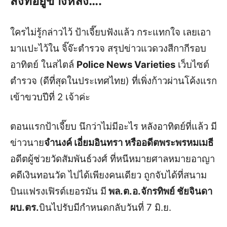
สิ่งที่อยู่ข้างหลัง….”
ใครไม่รู้กล่าวไว้
ป้าเจี๊ยบฟังแล้ว กระแทกใจ เลยเอา
มาแปะไว้ใน จิ๊จ๊ะตำรวจ สรุปข่าวแวดวงสีกากีรอบ
อาทิตย์ ในสไตล์
Police News Varieties
เว็บไซต์
ตำรวจ (ดีที่สุดในประเทศไทย) ที่เพิ่งก้าวผ่านโค้งแรก
เข้าขวบปีที่ 2 เจ้าค่ะ
ตอนแรกป้าเจี๊ยบ นึกว่าไม่มีอะไร หลังอาทิตย์ที่แล้ว มี
ข่าวนาย
จำนงค์ เอี่ยมอินทรา หรืออดีตพระพรหมเมธี
อดีตผู้ช่วยวัดสัมพันธ์วงศ์ ที่หนีหมายศาลหมายอาญา
คดีเงินทอนวัด ไปได้เพียงคนเดียว ถูกจับได้ที่สนาม
บินแฟรงเฟิรต์เยอรมัน มี
พล.ต.อ.จักรทิพย์ ชัยจินดา
ผบ.ตร.
บินไปรับมีกำหนดกลับวันที่ 7 มิ.ย.