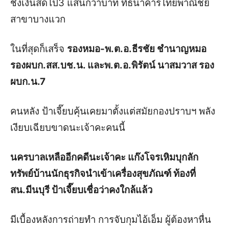
ชิงเงินสดไป3 แสนกว่าบาท ที่ธนาคารไทยพาณิชย์
สาขาบางแวก
ในที่สุดก็เสร็จ
รองหมอ-พ.ต.อ.ธีรชัย ชำนาญหมอ
รองผบก.สส.บช.น. และพ.ต.อ.พิรัตน์ นาสมวาส รอง
ผบก.น.7
คนหลัง ป้าเจี๊ยบคุ้นเคยมาตั้งแต่สมัยกองปราบฯ พลัง
เงียบเฉียบขาดนะเจ้าคะคนนี้
นครบาลเหลืออีกคดีนะเจ้าคะ แก๊งโจรเหิมบุกลัก
ทรัพย์บ้านนักธุรกิจนำเข้าเครื่องสุขภัณฑ์ ท้องที่
สน.มีนบุรี ป้าเจี๊ยบเชื่อว่าคงใกล้แล้ว
มีเบื้องหลังการถ่ายทำ การจับกุมไอ้เอ็ม ผู้ต้องหาหื่น