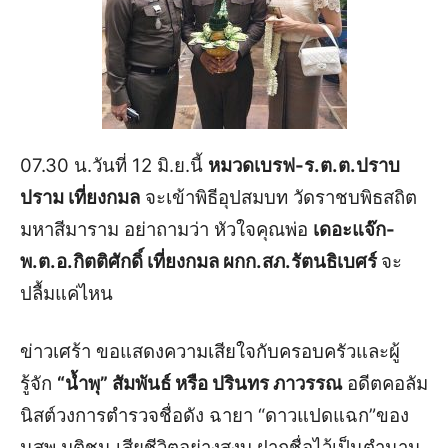
07.30 น.วันที่ 12 มิ.ย.นี้
หมวดเบรฟ-ร.ต.ต.ปราบ
ปราม เที่ยงกมล
จะเข้าพิธีอุปสมบท วัดราชบพิธสถิต
มหาสีมาราม อย่าถามว่า หัวใจคุณพ่อ
เดอะแจ๊ก-
พ.ต.อ.กิตติศักดิ์ เที่ยงกมล ผกก.สภ.รัตนธิเบศร์
จะ
ปลื้มแค่ไหน
ข่าวเศร้า ขอแสดงความเสียใจกับครอบครัวและผู้
รู้จัก
“น้ำพุ” สัมพันธ์ หรือ ปรินทร ภาวรรณ
อดีตคอลัม
นิสต์วงการตำรวจชื่อดัง ฉายา “ดาวแปดแฉก”ของ
นสพ.มติชน เสียชีวิตอย่างสงบ ฝากชื่อไว้เป็นตำนาน