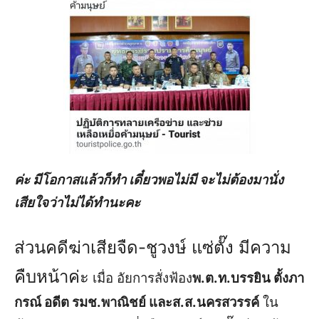
ค่ะ มีโอกาสแล้วก็ทำ เดี๋ยวพอไม่มี จะไม่ต้องมานั่ง
เสียใจว่าไม่ได้ทำนะคะ
ส่วนคดีฆ่าเสียจืด-ชูวงษ์ แซ่ตั๊ง มีความ
คืบหน้าค่ะ
เมื่อ อัยการสั่งฟ้อง
พ.ต.ท.บรรยิน ตั้งภา
กรณ์ อดีต รมช.พาณิชย์ และส.ส.นครสวรรค์
ใน