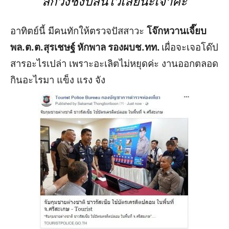
ลักวิ่งชิงปล้นไว้เลยนะเจ้าคะ
อาทิตย์นี้ มีคนทักให้ตรวจปัสสาวะ
โจ๊กหวานเจี๊ยบ
พล.ต.ต.สุรเชษฐ์ หักพาล รองผบช.ทท.
เผื่อจะเจอโด๊ป
สารอะไรเปล่า
เพราะอะเลิตไม่หยุดค่ะ
งานออกตลอด
กินอะไรมา แข็ง แรง จัง