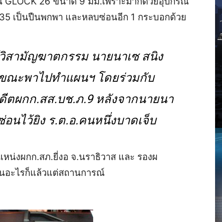
ป็น GLOCK 26 ขนาด 9 มม.เพราะมากด้วยอุปกรณ์
.35 เป็นปืนพกพา และหลบซ่อนอีก 1 กระบอกด้วย
้วิสามัญฆาตกรรม นายนาเซ สนิง
ต ขณะพาไปทำแผนฯ โดยร่วมกับ
 อดีตผกก.สส.บช.ภ.9 หลังจากนายนา
่อนไว้ยิง ร.ต.อ.คนหนึ่งบาดเจ็บ
หน่งผกก.สภ.ยี่งอ จ.นราธิวาส และ รองผ
ืนอะไรก็แล้วแต่สถานการณ์