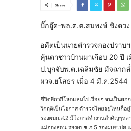
Share
บิ๊กอู๊ด-พล.ต.ต.สมพงษ์ ชิงดว
อดีตเป็นนายตำรวจกองปราบฯ ที่ม
คุ้นตาชาวบ้านมาเกือบ 20 ปี เ
ป.บุกจับพ.ต.เฉลิมชัย มัจฉากล่ำ
ผวจ.ยโสธร เมื่อ 4 มี.ค.2544
ชีวิตสีกากีโลดแล่นไปเรื่อยๆ จนเป็นผกก.
วิกฤติเป็นโอกาส ตำรวจไทยอยู่ไหนก็อยู่
รองผบก.ส.2 มีโอกาสทำงานสำคัญๆหลายคด
แม่ฮ่องสอน รองผบช.ภ.5 รองผบช.ปส.แ