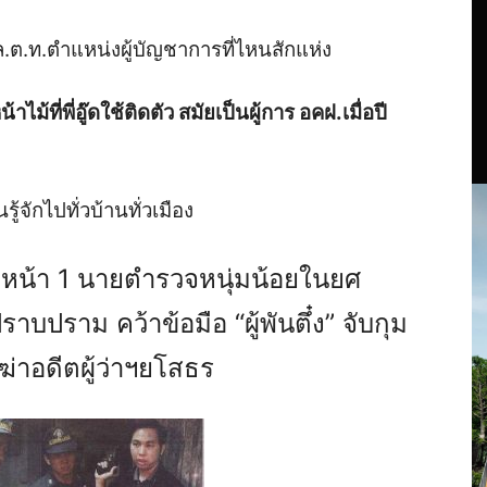
พล.ต.ท.ตำแหน่งผู้บัญชาการที่ไหนสักแห่ง
ม้ที่พี่อู๊ดใช้ติดตัว สมัยเป็นผู้การ อคฝ.เมื่อปี
้จักไปทั่วบ้านทั่วเมือง
พหน้า 1 นายตำรวจหนุ่มน้อยในยศ
ราม คว้าข้อมือ “ผู้พันตึ๋ง” จับกุม
ฆ่าอดีตผู้ว่าฯยโสธร