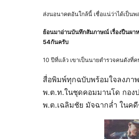
ส่งนอนาคตอันใกล้นี้ เชื่อแน่ว่าได้เป็น
ย้อนมาอ่านบันทึกสัมภาษณ์ เรื่องปืนผาหน้าไ
54กันครับ
10 ปีที่แล้ว เขาเป็นนายตำรวจคนดังที่คนรู
สื่อพิมพ์ทุกฉบับพร้อมใจลงภา
พ.ต.ท.ในชุดคอมมานโด กองปราบป
พ.ต.เฉลิมชัย มัจฉากล่ำ ในคดี