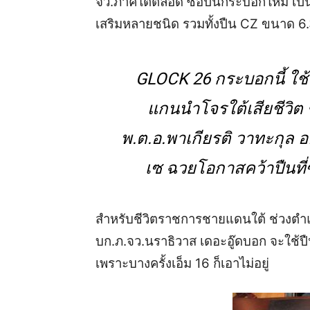
จว.ภาคใต้ตลอด ซื้อปืนกระบอกใหม่ เ
เสริมหลายชนิด รวมทั้งปืน CZ ขนาด 6
GLOCK 26 กระบอกนี้ ใช
แกนนำโจรใต้เสียชีวิ
พ.ต.อ.พาเกียรติ วาทะกุล
เซ ฉวยโอกาสคว้าปืนที่ซ
สำหรับชีวิตราชการชายแดนใต้ ช่วงตำแ
บก.ภ.จว.นราธิวาส เดอะอู๊ดบอก จะใช้ป
เพราะบางครั้งเอ็ม 16 ก็เอาไม่อยู่