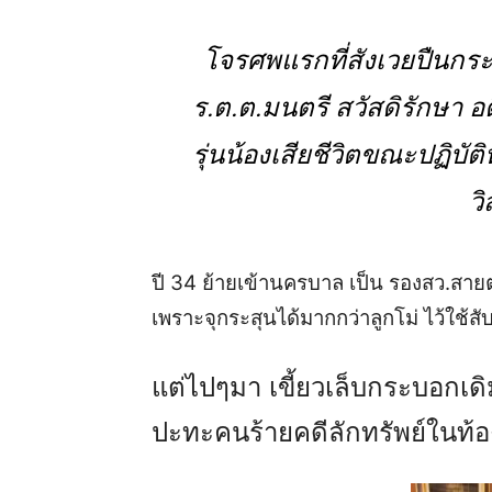
โจรศพแรกที่สังเวยปืนกระบอ
ร.ต.ต.มนตรี สวัสดิรักษา อ
รุ่นน้องเสียชีวิตขณะปฏิบัต
ว
ปี 34 ย้ายเข้านครบาล เป็น รองสว.สาย
เพราะจุกระสุนได้มากกว่าลูกโม่ ไว้ใช้สับ
แต่ไปๆมา เขี้ยวเล็บกระบอกเดิ
ปะทะคนร้ายคดีลักทรัพย์ในท้อง