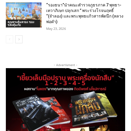
“รองธนา”นำคณะตำรวจภูธรภาค 7 พุทธา-
เทวาภิเษก ปลุกเสก ” พระร่วงโรจนฤทธิ์
“(จำลอง) และพระพุทธแก้วสารพัดนึก (หลวง
พ่อดำ)
คุณพระคุ้มครอง ของ
ขลังคุ้มภัย
May 23, 2026
- Advertisment -