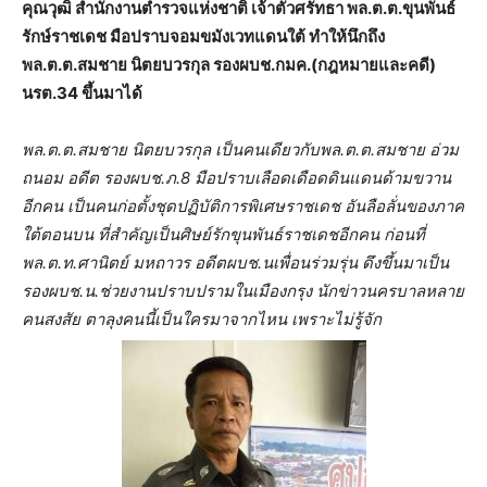
คุณวุฒิ สำนักงานตำรวจแห่งชาติ เจ้าตัวศรัทธา พล.ต.ต.ขุนพันธ์
รักษ์ราชเดช มือปราบจอมขมังเวทแดนใต้ ทำให้นึกถึง
พล.ต.ต.สมชาย นิตยบวรกุล รองผบช.กมค.(กฎหมายและคดี)
นรต.34 ขึ้นมาได้
พล.ต.ต.สมชาย นิตยบวรกุล เป็นคนเดียวกับพล.ต.ต.สมชาย อ่วม
ถนอม อดีต รองผบช.ภ.8 มือปราบเลือดเดือดดินแดนด้ามขวาน
อีกคน เป็นคนก่อตั้งชุดปฏิบัติการพิเศษราชเดช อันลือลั่นของภาค
ใต้ตอนบน ที่สำคัญเป็นศิษย์รักขุนพันธ์ราชเดชอีกคน ก่อนที่
พล.ต.ท.ศานิตย์ มหถาวร อดีตผบช.นเพื่อนร่วมรุ่น ดึงขึ้นมาเป็น
รองผบช.น.ช่วยงานปราบปรามในเมืองกรุง นักข่าวนครบาลหลาย
คนสงสัย ตาลุงคนนี้เป็นใครมาจากไหน เพราะไม่รู้จัก