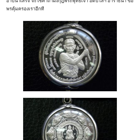
อาบน้ำเสร็จ จะใช้คาถามงกุฎพระพุทธเจ้า อิติปิโสฯ อาราธนา ขอ
พรคุ้มครองเราอีกที