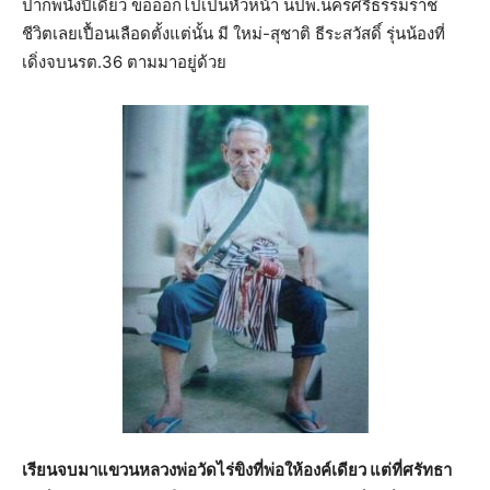
ปากพนังปีเดียว ขอออกไปเป็นหัวหน้า นปพ.นครศรีธรรมราช
ชีวิตเลยเปื้อนเลือดตั้งแต่นั้น มี ใหม่-สุชาติ ธีระสวัสดิ์ รุ่นน้องที่
เดิ่งจบนรต.36 ตามมาอยู่ด้วย
เรียนจบมาแขวนหลวงพ่อวัดไร่ขิงที่พ่อให้องค์เดียว แต่ที่ศรัทธา