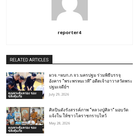
reporter4
RELATED ARTICLES
ผวจ.–ผบก.ภ.จว.นครปฐม ร่วมพิธีบรรจุ
อังคาร “พระพรหมเวที” อดีตเจ้าอาวาสวัดพระ
ปฐมเจดีย์ฯ
คุณพระคุ้มครอง ของ
July 29, 2026
ขลังคุ้มภัย
ศิลปินดังรังสรรค์ภาพ “หลวงปู่ศิลา” มอบวัด
แจ้งใน ให้ชาวโคราชกราบไหว้
May 28, 2026
คุณพระคุ้มครอง ของ
ขลังคุ้มภัย