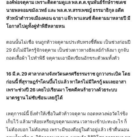
องค์พ่อจตุคาม เพราะติดตามดูแล พล.ต.ต.ขุนพันธ์รักษ์ราชเดช
นายพลจอมขมังเวทย์ และ พล.ต.ท.สรรเพชญ์ ธรรมาธิกุล อดีต
หัวหน้าตำรวจเมืองคอน ฉายา แจ๊ก พาแลนซ์ ติดตามมาหลายปี มี
โอกาสไปดูทั้งคู่ทำพิธีหลายหน
ตอนนั้นไม่เชื่อ จนถูกท้าวจตุคามประทับทรงชี้ที่ผม เป็นช่วงก่อนปี
29 ยังไม่มีใครรู้จักจตุคาม เป็นช่วงดาวหางฮัลเลย์กำลังมา ถูกจับ
ถอดเสื้อผ้า ไปทำพิธี จตุคามเอามีดเขียนอักขระตัวผมทั้งตัว
16 มี.ค. 29 ศาลากลางจังหวัดนครศรีธรรมราช ถูกวางระเบิด โดย
ก่อนนี้ ที่สุราษฎร์ฯโดนบึ้มไปแล้ว หาใครไม่มีใครกู้ ผมเลยอาสา
เพราะช่วงปี 26 เคยไปเรียนมา โชคดีคนร้ายวางด้วยระบบ
มาตรฐาน ไม่ซับซ้อน เลยกู้ได้
เหตุการณ์นี้ ยิ่งทำให้เชื่อในตัวท้าวจตุคาม ถอดหลวงพ่อวัดไร่ขิง
เก็บไว้ แล้วมาห้อยเหรียญจตุคามแทน เวลาจะเข้าปะทะอะไร ก็
ไม่ต้องบอก ไม่ต้องขอ เพราะมีของดีอยู่ในตัวอยู่แล้ว เช้าตื่นนอน