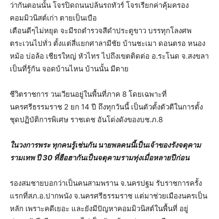
ว่ากันตอนนั้น โจรปิดถนนปล้นรถทัวร์ โจรเรียกค่าคุ้มครอง
คอมมิวนิสต์เก่า ตายเป็นเบือ
เตือนดีๆไม่หยุด จะมีรถตำรวจสีดำประตูขาว บรรทุกโลงศพ
ตระเวนไปทั่ว ตั้งแต่สี่แยกศาลามีชัย บ้านชะเมา ดอนตรอ หนอง
หม้อ บ่อล้อ เชียรใหญ่ หัวไทร ไปถึงเขตติดต่อ อ.ระโนด จ.สงขลา
เป็นที่รู้กัน จอดบ้านไหน บ้านนั้น มีตาย
ชีวิตราชการ วนเวียนอยู่ในพื้นที่ภาค 8 โดยเฉพาะที่
นครศรีธรรมราช 2 ยก 14 ปี ถึงทุกวันนี้ เป็นตัวตั้งตัวตีในการตั้ง
ชุดปฏิบัติการพิเศษ ราชเดช อันโด่งดังของบช.ภ.8
ในวงการพระ ทุกคนรู้เช่นกัน นายพลคนนี้เป็นเจ้าของรังจตุคาม
รามเทพ ปี 30 ที่ฮือฮากันเป็นจตุคามรามทุ่งเมื่อหลายปีก่อน
รองสมชายบอกว่าเป็นคนสามพราน จ.นครปฐม รับราชการครั้ง
แรกที่สภ.อ.ปากพนัง จ.นครศรีธรรมราช แต่มาช่วยเมืองนครเป็น
หลัก เพราะคดีเยอะ และยังมีปัญหาคอมมิวนิสต์ในพื้นที่ อยู่