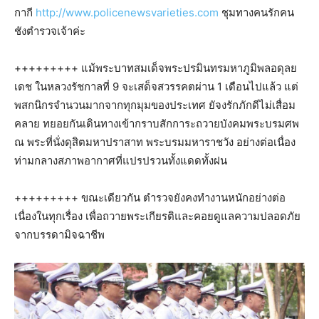
กากี
http://www.policenewsvarieties.com
ชุมทางคนรักคน
ชังตำรวจเจ้าค่ะ
+++++++++ แม้พระบาทสมเด็จพระปรมินทรมหาภูมิพลอดุลย
เดช ในหลวงรัชกาลที่ 9 จะเสด็จสวรรคตผ่าน 1 เดือนไปแล้ว แต่
พสกนิกรจำนวนมากจากทุกมุมของประเทศ ยัจงรักภักดีไม่เสื่อม
คลาย ทยอยกันเดินทางเข้ากราบสักการะถวายบังคมพระบรมศพ
ณ พระที่นั่งดุสิตมหาปราสาท พระบรมมหาราชวัง อย่างต่อเนื่อง
ท่ามกลางสภาพอากาศที่แปรปรวนทั้งแดดทั้งฝน
+++++++++ ขณะเดียวกัน ตำรวจยังคงทำงานหนักอย่างต่อ
เนื่องในทุกเรื่อง เพื่อถวายพระเกียรติและคอยดูแลความปลอดภัย
จากบรรดามิจฉาชีพ