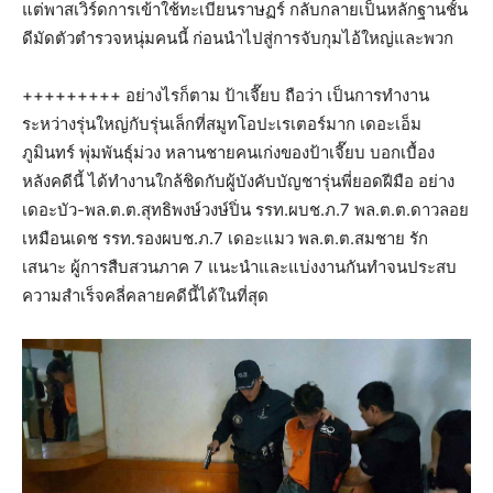
แต่พาสเวิร์ดการเข้าใช้ทะเบียนราษฏร์ กลับกลายเป็นหลักฐานชั้น
ดีมัดตัวตำรวจหนุ่มคนนี้ ก่อนนำไปสู่การจับกุมไอ้ใหญ่และพวก
+++++++++ อย่างไรก็ตาม ป้าเจี๊ยบ ถือว่า เป็นการทำงาน
ระหว่างรุ่นใหญ่กับรุ่นเล็กที่สมูทโอปะเรเตอร์มาก เดอะเอ็ม
ภูมินทร์ พุ่มพันธ์ุม่วง หลานชายคนเก่งของป้าเจี๊ยบ บอกเบื้อง
หลังคดีนี้ ได้ทำงานใกล้ชิดกับผู้บังคับบัญชารุ่นพี่ยอดฝีมือ อย่าง
เดอะบัว-พล.ต.ต.สุทธิพงษ์วงษ์ปิ่น รรท.ผบช.ภ.7 พล.ต.ต.ดาวลอย
เหมือนเดช รรท.รองผบช.ภ.7 เดอะแมว พล.ต.ต.สมชาย รัก
เสนาะ ผู้การสืบสวนภาค 7 แนะนำและแบ่งงานกันทำจนประสบ
ความสำเร็จคลี่คลายคดีนี้ได้ในที่สุด