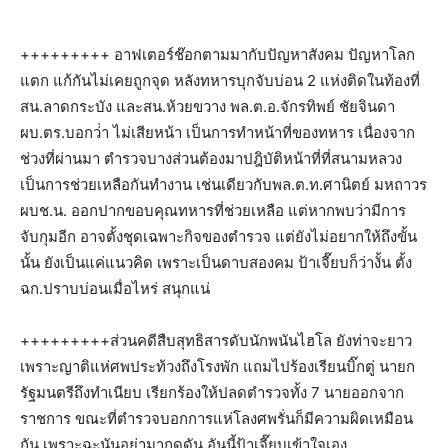
+++++++++ อาฟเตอร์ช๊อกตามมากับปัญหาสังคม ปัญหาโลก
แตก แก้กันไม่เคยถูกจุด หลังทหารบุกจับบ่อน 2 แห่งติดในท้องที่
สน.ลาดกระบัง และสน.ห้วยขวาง พล.ต.อ.จักรทิพย์ ชัยจินดา
ผบ.ตร.บอกว่่า ไม่เสียหน้า เป็นการทำหน้าที่ของทหาร เนื่องจาก
ช่วงที่ผ่านมา ตำรวจบางส่วนต้องมาปฎิบัติหน้าที่ที่สนามหลวง
เป็นการช่วยเหลือกันทำงาน เช่นเดียวกับพล.ต.ท.ศานิตย์ มหถาวร
ผบช.น. ออกปากขอบคุณทหารที่ช่วยเหลือ แต่หากพบว่ามีการ
จับกุมอีก อาจตั้งชุดเฉพาะกิจของตำรวจ แต่ยังไม่อยากให้ถึงขั้น
นั้น ยังเป็นแค่แนวคิด เพราะเป็นดาบสองคม ป้าเจี๊ยบก็ว่างั้น ตั้ง
ฉก.ปราบบ่อนเมื่อไหร่ สนุกแน่
+++++++++ส่วนคดีสืบสุทธิสารดับนักพนันไฮโล ยังท่าจะยาว
เพราะญาติแห่ศพประท้วงถึงโรงพัก แถมไปร้องเรียนบิ๊กตู่ นายก
รัฐมนตรีถึงทำเนียบ เรียกร้องให้ปลดตำรวจทั้ง 7 นายออกจาก
ราชการ ขณะที่ตำรวจบอกการแห่โลงศพรั่นก็มีความผิดเหมือน
กัน เพราะฉะนันอย่ามากดดัน อันนี้ป้าเจี๊ยบเข้าใจเอง