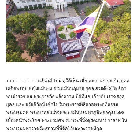
++++++++++ แล้วก็มีปรากฎให้เห็น เมื่อ พล.ต.มจ.จุลเจิม ยุคล
เสด็จพร้อม หญิงแม้น-ม.ร.ว.แม้นนฤมาส ยุคล สวัสดิ์-ชูโต ธิดา
พบตำรวจ สน.พระราชวัง แจ้งความ มีผู้ที่แอบอ้างเป็นราชสกุล
ยุคล และ สวัสดิวัตน์ เข้าไปในพระราชพิธีสวดพระอภิธรรม
พระบรมศพ พระบาทสมเด็จพระปรมินทรมหาภูมิพลอดุลยเดช
เบื้องหน้าพระโกศ พระบรมศพ ณ พระที่นั่งดุสิตมหาปราสาท ใน
พระบรมมหาราชวัง สถานที่ที่จัดไว้เฉพาะราชนิกุล