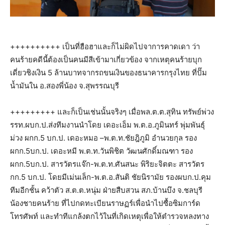
++++++++++ เป็นที่ฮือฮาและก็ไม่ผิดไปจาการคาดเดา ว่า
คนร้ายคดีนี้ต้องเป็นคนมีสีเข้ามาเกี่ยวข้อง จากเหตุคนร้ายบุก
เดี่ยวชิงเงิน 5 ล้านบาทจากรถขนเงินของธนาคารกรุงไทย ที่ปั๊ม
น้ำมันใน อ.สองพี่น้อง จ.สุพรรณบุรี
+++++++++ และก็เป็นเช่นนั้นจริงๆ เมื่อพล.ต.ต.สุทิน ทรัพย์พ่วง
รรท.ผบก.ป.ส่งทีมงานนำโดย เดอะเอ็ม พ.ต.อ.ภูมินทร์ พุ่มพันธุ์
ม่วง ผกก.5 บก.ป. เดอะหมอ –พ.ต.ท.ชัยฎิภูมิ อำนวยกุล รอง
ผกก.5บก.ป. เดอะหมี พ.ต.ท.วันพิชิต วัฒนศักดิ์มณฑา รอง
ผกก.5บก.ป. สารวัตรแจ๊ก-พ.ต.ท.ศันสนะ พิริยะจิตตะ สารวัตร
กก.5 บก.ป. โดยมีเม่นเล็ก-พ.ต.อ.สันติ ชัยนิรามัย รองผบก.ป.คุม
ทีมอีกชั้น คว้าตัว ส.ต.ต.หนุ่ม ฝ่ายสืบสวน สภ.บ้านบึง จ.ชลบุรี
น้องชายคนร้าย ที่ไปกดทะเบียนราษฏร์เพื่อนำไปซื้อซิมการ์ด
โทรศัพท์ และทำทีแกล้งตกไว้ในที่เกิดเหตุเพื่อให้ตำรวจหลงทาง