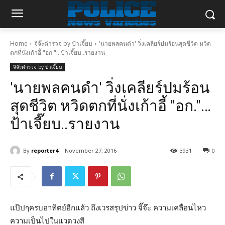
Home
จิจ๊ะตำรวจ by ป๋าเจี๊ยบ
'นายพลคนดำ' วิ่งเคลียร์ปมร้อนสุดชีวิต หวิด
ตกที่นั่งเก้าอี้ "อก."...ป้าเจี๊ยบ..รายงาน
จิจ๊ะตำรวจ by ป๋าเจี๊ยบ
'นายพลคนดำ' วิ่งเคลียร์ปมร้อน
สุดชีวิต หวิดตกที่นั่งเก้าอี้ "อก."…
ป้าเจี๊ยบ..รายงาน
By
reporter4
November 27, 2016
3931
0
แป๊ปๆครบอาทิตย์อีกแล้ว ถึงเวรสรุปข่าว จิ๊จ๊ะ ความเคลื่อนไหว
ความเป็นไปในแวดวงสี