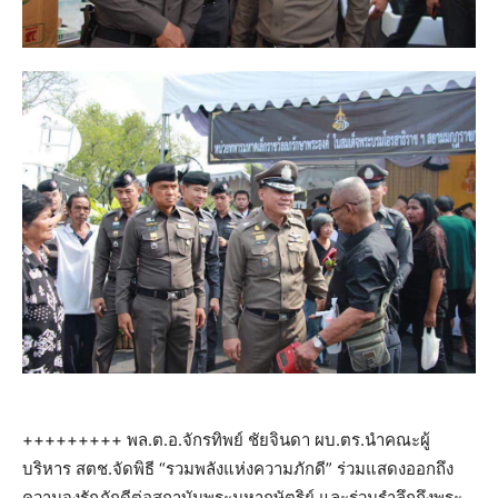
+++++++++ พล.ต.อ.จักรทิพย์ ชัยจินดา ผบ.ตร.นำคณะผู้
บริหาร สตช.จัดพิธี “รวมพลังแห่งความภักดี” ร่วมแสดงออกถึง
ความจงรักภักดีต่อสถาบันพระมหากษัตริย์ และร่วมรำลึกถึงพระ