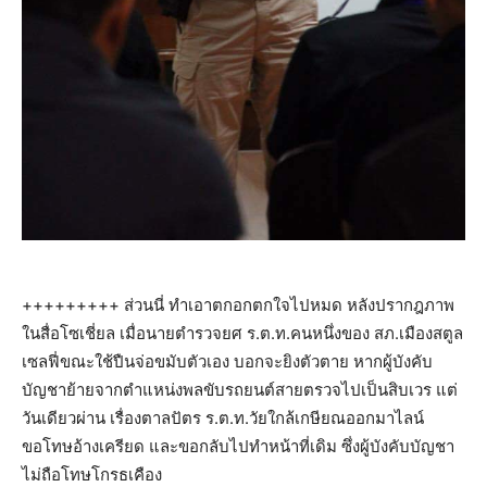
+++++++++ ส่วนนี่ ทำเอาตกอกตกใจไปหมด หลังปรากฎภาพ
ในสื่อโซเชี่ยล เมื่อนายตำรวจยศ ร.ต.ท.คนหนึ่งของ สภ.เมืองสตูล
เซลฟี่ขณะใช้ปืนจ่อขมับตัวเอง บอกจะยิงตัวตาย หากผู้บังคับ
บัญชาย้ายจากตำแหน่งพลขับรถยนต์สายตรวจไปเป็นสิบเวร แต่
วันเดียวผ่าน เรื่องตาลปัตร ร.ต.ท.วัยใกล้เกษียณออกมาไลน์
ขอโทษอ้างเครียด และขอกลับไปทำหน้าที่เดิม ซึ่งผู้บังคับบัญชา
ไม่ถือโทษโกรธเคือง