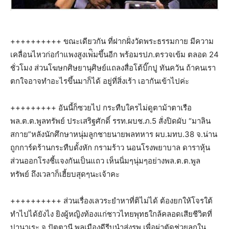
++++++++++ ขณะเดียวกัน ที่ฝากฝั่งวัดพระธรรมกาย มีความ
เคลื่อนไหวก่อกำแพงสูงเพ่ิมขึ้นอีก พร้อมรปภ.ตรวจเข้ม ตลอด 24
ชั่วโมง ส่วนโฆษกศิษยานุศิษย์แถลงสื่อโต้บิ๊กปู ทันควัน ถ้าคนเรา
ตกใจอาจทำอะไรขึ้นมาก็ได้ อยู่ที่สิ่งเร้า เอากันเข้าไปค่ะ
+++++++++ อันนี้ก็ซวยไป กระทืบใครไม่ดูตาม้าตาเรือ
พล.ต.ต.พูลทรัพย์ ประเสริฐศักดิ์ รรท.ผบช.ภ.5 สั่งปิดผับ “มาลิน
สกาย”หลังนักศึกษาหนุ่มลูกชายนายพลทหาร ผบ.มทบ.38 จ.น่าน
ถูกการ์ดร้านกระทืบดั้งหัก กรามร้าว นอนโรงพยาบาล ดาราหุ้น
ส่วนออกโรงชี้แจงกันเป็นแถว เห็นนิ่มๆนุ่มๆอย่างพล.ต.ต.พูล
ทรัพย์ ถึงเวลาก็เฮี้ยบสุดๆนะเจ้าคะ
++++++++++ ส่วนเรื่องเลวระยำหาที่ติไม่ได้ ต้องยกให้โจรใต้
ทำไปได้ยังไง ยิงผู้หญิงท้องแก่ชาวไทยพุทธใกล้คลอดเสียชีวิตที่
ปานาเระ จ.ปัตตานี พลเมืองดีรีบนำส่งรพ.เพื่อผ่าตัดช่วยลูกใน