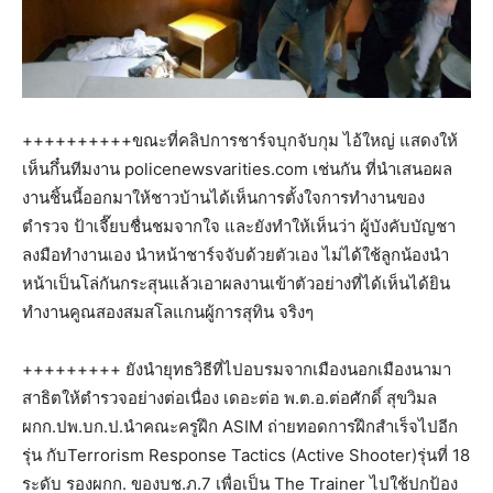
++++++++++ขณะที่คลิปการชาร์จบุกจับกุม ไอ้ใหญ่ แสดงให้
เห็นกึ๋นทีมงาน policenewsvarities.com เช่นกัน ที่นำเสนอผล
งานชิ้นนี้ออกมาให้ชาวบ้านได้เห็นการตั้งใจการทำงานของ
ตำรวจ ป้าเจี๊ยบชื่นชมจากใจ และยังทำให้เห็นว่า ผู้บังคับบัญชา
ลงมือทำงานเอง นำหน้าชาร์จจับด้วยตัวเอง ไม่ได้ใช้ลูกน้องนำ
หน้าเป็นโล่กันกระสุนแล้วเอาผลงานเข้าตัวอย่างที่ได้เห็นได้ยิน
ทำงานคูณสองสมสโลแกนผู้การสุทิน จริงๆ
+++++++++ ยังนำยุทธวิธีที่ไปอบรมจากเมืองนอกเมืองนามา
สาธิตให้ตำรวจอย่างต่อเนื่อง เดอะต่อ พ.ต.อ.ต่อศักดิ์ สุขวิมล
ผกก.ปพ.บก.ป.นำคณะครูฝึก ASIM ถ่ายทอดการฝึกสำเร็จไปอีก
รุ่น กับTerrorism Response Tactics (Active Shooter)รุ่นที่ 18
ระดับ รองผกก. ของบช.ภ.7 เพื่อเป็น The Trainer ไปใช้ปกป้อง