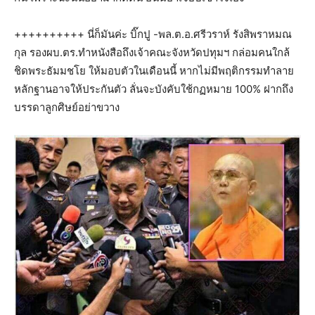
++++++++++ นี่ก็มันค่ะ บิ๊กปู -พล.ต.อ.ศรีวราห์ รังสิพราหมณ
กุล รองผบ.ตร.ทำหนังสือถึงเจ้าคณะจังหวัดปทุมฯ กล่อมคนใกล้
ชิดพระธัมมชโย ให้มอบตัวในเดือนนี้ หากไม่มีพฤติกรรมทำลาย
หลักฐานอาจให้ประกันตัว ลั่นจะบังคับใช้กฏหมาย 100% ฝากถึง
บรรดาลูกศิษย์อย่าขวาง