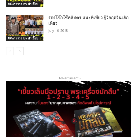
จิจ๊ะตำรวจ by ป๋าเจี๊ยบ
รองโจ๊กใช้คลิปตร.แนะที่เที่ยว กู้วิกฤตจีนเลิก
เที่ยว
July 16, 2018
จิจ๊ะตำรวจ by ป๋าเจี๊ยบ
- Advertisment -