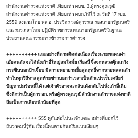
สำนักงานตำรวจแห่งชาติ เทียบเท่า ผบช. 3.ผู้ทรงคุณวุฒิ
สำนักงานตำรวจแห่งชาติ เทียบเท่า ผบก.ให้ไว้ ณ วันที่ 17 พ.ย.
2559 ลงนามโดย พล.อ. ประวิตร วงษ์สุวรรณ รองนายกรัฐมนตรี
และรมว.กลาโหม ปฏิบัติราชการแทนนายกรัฐมนตรีในฐานะ
ประธานคณะกรรมการข้าราชการตำรวจ
++++++++++ และอย่างที่ตามติดต่อเนื่อง เรื่องนายพลคนดำ
เอ๊ยคนดัง จะได้นั่งเก้าอี้ใหญ่สมใจมั้ย เรื่องนี้ จิ้งจกหลวงตุ๊กแกวัง
กระซิบบอกป้าเจี๊ยบ มีความพยายามยื้อสุดฤทธิ์จากนายพลคนดำ
ทำในทุกวิถีทาง สุดท้ายข่าวบอกว่าเวลาเป็นตัวแปรเร่ิมเคลียร์
ปัญหาปมร้อนนี้ได้ แต่เจ้าตัวอาจจะกลับเด้งกลับไปนั่งเก้าอี้เดิม
ซึ่งดีกว่าเป็นผู้การ อก. หรือผู้ทรงคุณวุฒิสำนักงานตำรวจแห่งชาติ
ถือเป็นการเสียหน้าน้อยที่สุด
++++++++++ 555 ดูกันต่อไปนะเจ้าเคอะ อย่างที่บอกไว้
ธันวาคมนี้รู้กัน เรื่องนี้คนตามกันตรึมแบบเงียบๆ