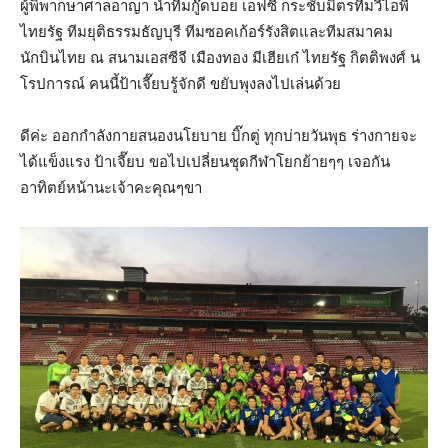
ผู้พิพากษาศาลอาญา นำทีมกู๊ดบอย เอฟซี กระชับมิตรทีมวีไอพี
ไทยรัฐ ทีมยุติธรรมธัญบุรี ทีมซอคเก้อร์รังสิตและทีมสมาคม
นักบินไทย ณ สนามเอสซีจี เมืองทอง มีเฮียเก๋ ไทยรัฐ กิตติพงศ์ น
โรปการณ์ คนนี้ป้าเจี๊ยบรู้จักดี ขยับพุงลงไปเล่นด้วย
ดีค่ะ ออกกำลังกายสนองนโยบาย บิ๊กตู่ ทุกบ่ายวันพุธ ร่างกายจะ
ได้แข็งแรง ป้าเจี๊ยบ ขอไปเปลี่ยนชุดกีฬาโยกย้ายๆๆ เจอกัน
อาทิตย์หน้านะเจ้าคะคุณๆขา