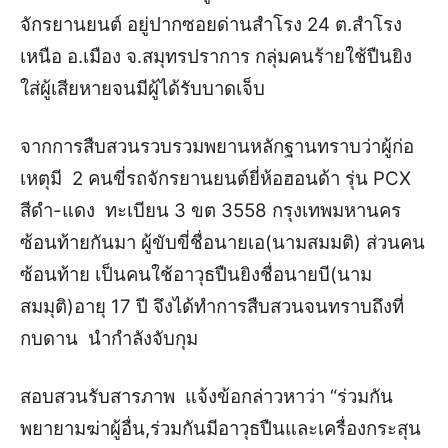
จักรยานยนต์ อยู่ปากซอยด่านสำโรง 24 ต.สำโรง
เหนือ อ.เมือง จ.สมุทรปราการ กลุ่มคนร้ายใช้ปืนยิง
ใส่ผู้เสียหายจนมีผู้ได้รับบาดเจ็บ
จากการสืบสวนรวบรวมพยานหลักฐานทราบว่าผู้ก่อ
เหตุมี 2 คนขี่รถจักรยานยนต์ยี่ห้อฮอนด้า รุ่น PCX
สีดำ-แดง ทะเบียน 3 ขต 3558 กรุงเทพมหานคร
ซ้อนท้ายกันมา ผู้ขับขี่ชื่อนายเอ(นามสมมติ) ส่วนคน
ซ้อนท้าย เป็นคนใช้อาวุธปืนยิงชื่อนายบี(นาม
สมมุติ)อายุ 17 ปี จึงได้ทำการสืบสวนจนทราบถึงที่
กบดาน นำกำลังจับกุม
สอบสวนรับสารภาพ แจ้งข้อกล่าวหาว่า “ร่วมกัน
พยายามฆ่าผู้อื่น,ร่วมกันมีอาวุธปืนและเครื่องกระสุน