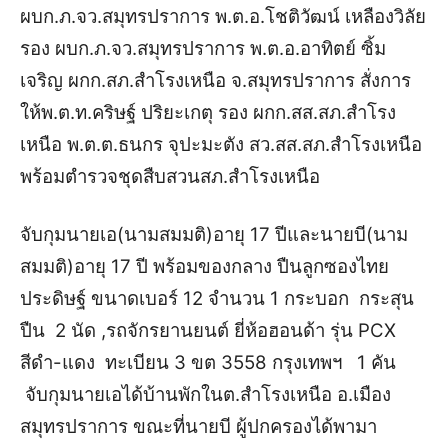
ผบก.ภ.จว.สมุทรปราการ พ.ต.อ.โชติวัฒน์ เหลืองวิลัย
รอง ผบก.ภ.จว.สมุทรปราการ พ.ต.อ.อาทิตย์ ซิ้ม
เจริญ ผกก.สภ.สำโรงเหนือ จ.สมุทรปราการ สั่งการ
ให้พ.ต.ท.คริษฐ์ ปริยะเกตุ รอง ผกก.สส.สภ.สำโรง
เหนือ พ.ต.ต.ธนกร จุปะมะตัง สว.สส.สภ.สำโรงเหนือ
พร้อมตำรวจชุดสืบสวนสภ.สำโรงเหนือ
จับกุมนายเอ(นามสมมติ)อายุ 17 ปีและนายบี(นาม
สมมติ)อายุ 17 ปี พร้อมของกลาง ปืนลูกซองไทย
ประดิษฐ์ ขนาดเบอร์ 12 จำนวน 1 กระบอก กระสุน
ปืน 2 นัด ,รถจักรยานยนต์ ยี่ห้อฮอนด้า รุ่น PCX
สีดำ-แดง ทะเบียน 3 ขต 3558 กรุงเทพฯ 1 คัน
จับกุมนายเอได้บ้านพักในต.สำโรงเหนือ อ.เมือง
สมุทรปราการ ขณะที่นายบี ผู้ปกครองได้พามา