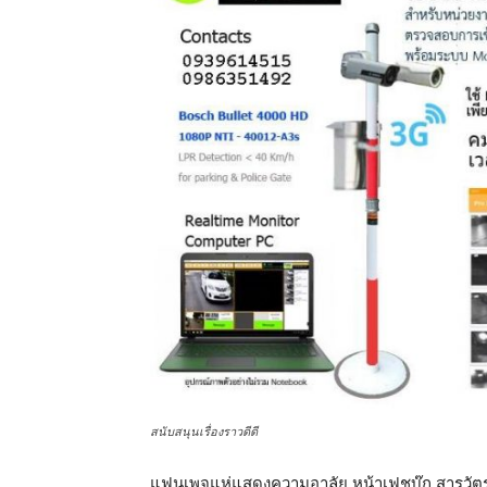
สนับสนุนเรื่องราวดีดี
แฟนเพจแห่แสดงความอาลัย หน้าเฟชบุ๊ก สารวัตร