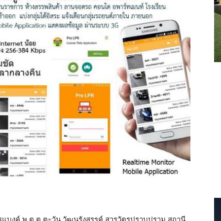
แบงค์ พ.ต.ต.ตะวัน วัฒนรังสรรค์ สารวัตรปราบปราม สถานี