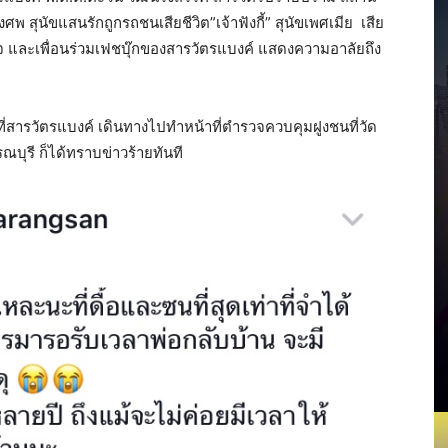
พ สุนัขแสนรักถูกรถชนเสียชีวิต”เจ้าฟังกี้” สุนัขเพศเมีย เสีย
นเพจ และเพื่อนร่วมเฟชบุ๊กของสารวัตรแบงค์ แสดงความอาลัยถึง
่างที่สารวัตรแบงค์ เดินทางไปทำหน้าที่ตำรวจควบคุมฝูงชนที่วัด
ณบุรี ก็ได้ทราบข่าวร้ายทันที