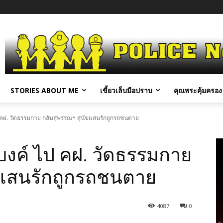
STORIES ABOUT ME
เขี้ยวเล็บมือปราบ
คุณพระคุ้มครอง 
ป คฝ. วัดธรรมกาย กลับสุพรรณฯ สุนัขแสนรักถูกรถชนตาย
แบงค์ ไป คฝ. วัดธรรมกาย
ขแสนรักถูกรถชนตาย
4087
0