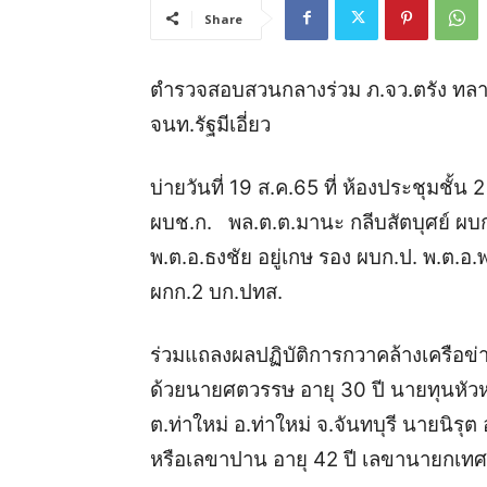
Share
ตำรวจสอบสวนกลางร่วม ภ.จว.ตรัง ทลายแ
จนท.รัฐมีเอี่ยว
บ่ายวันที่ 19 ส.ค.65 ที่ ห้องประชุมชั้
ผบช.ก. พล.ต.ต.มานะ กลีบสัตบุศย์ ผบก
พ.ต.อ.ธงชัย อยู่เกษ รอง ผบก.ป. พ.ต.อ
ผกก.2 บก.ปทส.
ร่วมแถลงผลปฏิบัติการกวาคล้างเครือข่า
ด้วยนายศตวรรษ อายุ 30 ปี นายทุนหัวห
ต.ท่าใหม่ อ.ท่าใหม่ จ.จันทบุรี นายนิรุต
หรือเลขาปาน อายุ 42 ปี เลขานายกเทศ