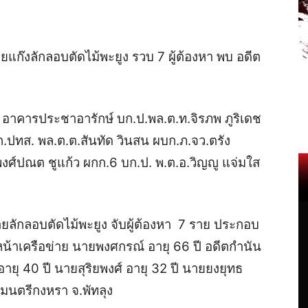
ก๊งลักลอบตัดไม้พะยูง รวบ 7 ผู้ต้องหา พบ อดีต
น 2 อาคารประชาอารักษ์ บก.ป.พล.ต.ท.จิรภพ ภูริเดช
.ปทส. พล.ต.ต.สันทัด วินสน ผบก.ภ.จว.ตรัง
.พงศ์ปณต ชูแก้ว ผกก.6 บก.ป. พ.ต.อ.วิญญู แจ่มใส
ยลักลอบตัดไม้พะยูง จับผู้ต้องหา 7 ราย ประกอบ
น้าเครือข่าย นายพงศกรณ์ อายุ 66 ปี อดีตกำนัน
 อายุ 40 ปี นายสุริยพงศ์ อายุ 32 ปี นายยงยุทธ
มนตรีกงหรา จ.พัทลุง