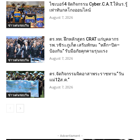
ไซเบอร์4 จัดกิจกรรม Cyber.C.A.T.ให้นร.รู้
เท่าทันกลโกงออนไลน์
August 7, 2026
ข่าวเด่นรอบวัน
ตร.ทท. ฝึกหลักสูตร CRAT แก่บุคลากร
รพ.วชิระภูเก็ต เสริมทักษะ “หลีก–ปิด–
ป้องกัน” รับมือภัยคุกคามรุนแรง
August 7, 2026
ข่าวเด่นรอบวัน
ตร.จัดกิจกรรมจิตอาสาพระราชทาน“วัน
แม่12ส.ค.”
August 7, 2026
ข่าวเด่นรอบวัน
- Advertisment -