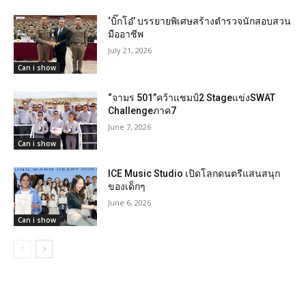
‘บิ๊กโอ๋’ บรรยายพิเศษสร้างตำรวจนักสอบสวน
มืออาชีพ
July 21, 2026
Can i show
“จามร 501”คว้าแชมป์2 Stageแข่งSWAT
Challengeภาค7
June 7, 2026
Can i show
ICE Music Studio เปิดโลกดนตรีแสนสนุก
ของเด็กๆ
June 6, 2026
Can i show