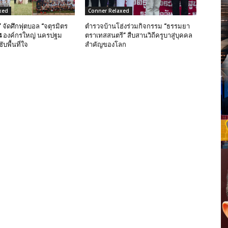
xed
Conner Relaxed
 จัดศึกฟุตบอล “จตุรมิตร
ตำรวจบ้านโฮ่งร่วมกิจกรรม “ธรรมยา
ง 4 องค์กรใหญ่ นครปฐม
ตราเทสสนตรี” สืบสานวิถีครูบาสู่บุคคล
บพื้นที่ใจ
สำคัญของโลก