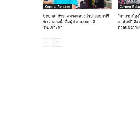
Conner Relaxed
Conner Rela
จิตอาสาตำรวจทางหลวงลำปางแจกฟรี
“มาดามน้อง”
ข้าวกล่องน้ำดื่มผู้ป่วยและญาติ
สามัคคี” ดึ
รพ.เกาะคา
ดวลแข้งกระชั