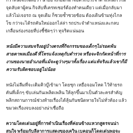
จุดลับตาผู้คน กิจลับที่เครทเซอร์ต้องทำคนเดียว แต่เมื่อกลับมา
แล้วไม่เจอรถ ณ จุดเดิม ก็ซวยซ้ำซวยซ้อน ต้องเดินข้ามทุ่งไกล
โข กว่าจะได้รถคันใหม่ออกไล่ล่า รถประจำตำแหน่งและกลบ
เกลื่อนร่องรอยที่บ่งชี้ชัดๆว่า ทุจริตแน่นอน
หนังมีความสมจริงอยู่บ้างตรงที่กิจกรรมของเด็กๆไม่รอดพ้น
สายตาพลเมืองดี ที่โทรแจ้งเหตุกับตำรวจ หรือจะจิกกัดหน้าที่การ
งานของนายอำเภอที่แม้จะดูว่างๆมาทั้งเรื่อง แต่แท้จริงแล้วเขาก็มี
ความรับผิดชอบอยู่ไม่น้อย
หนังไม่ลืมที่จะเติมคิวบู๊เข้ามา โดยซุก เหยื่อจอมโหด ไว้ท้ายรถ
คันที่เด็กๆ ขับเล่นกันเพลิดเพลิน ให้ลุกขึ้นมาเป็นตัวละครสำคัญ
พลิกสถานการณ์ช่วงท้ายเรื่องได้ลุ้นกันชนิดหายใจไม่ทั่วท้อง แล้ว
ขมวดเรื่องจบลงอย่างน่าเชื่อถือ
ความโดดเด่นอยู่ที่การดำเนินเรื่องที่ค่อนข้างแหวกสูตรจนน่า
สนใจ พร้อมกับลีลาการแสดงของเควิน เบคอนก็โดดเด่นพอจะ