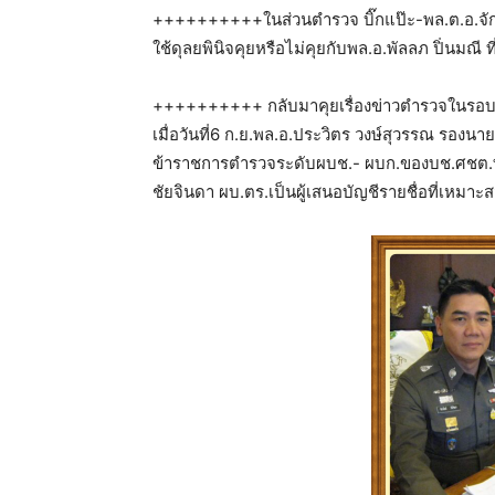
++++++++++ในส่วนตำรวจ บิ๊กแป๊ะ-พล.ต.อ.จักรทิ
ใช้ดุลยพินิจคุยหรือไม่คุยกับพล.อ.พัลลภ ปิ่นมณี 
++++++++++ กลับมาคุยเรื่องข่าวตำรวจในรอบอาทิ
เมื่อวันที่6 ก.ย.พล.อ.ประวิตร วงษ์สุวรรณ รอง
ข้าราชการตำรวจระดับผบช.- ผบก.ของบช.ศชต.ที่ย
ชัยจินดา ผบ.ตร.เป็นผู้เสนอบัญชีรายชื่อที่เหมาะ