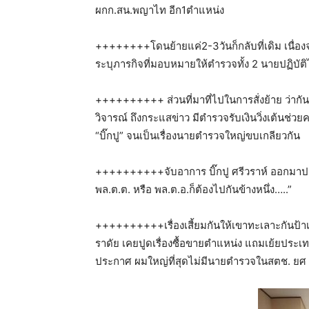
ผกก.สน.พญาไท อีก1ตำแหน่ง
++++++++โดนย้ายแค่2-3วันก็กลับที่เดิม เนื่องจา
ระบุภารกิจที่มอบหมายให้ตำรวจทั้ง 2 นายปฏิบัติไ
++++++++++ ส่วนที่มาที่ไปในการสั่งย้าย ว่ากันม
วิจารณ์ ถึงกระแสข่าว มีตำรวจรับเงินวิ่งเต้นช่วย
“บิ๊กปู” จนเป็นเรื่องนายตำรวจใหญ่ขบเกลียวกัน
++++++++++จับอาการ บิ๊กปู ศรีวราห์ ออกมาประก
พล.ต.ต. หรือ พล.ต.อ.ก็ต้องไปกันข้างหนึ่ง…..”
++++++++++เรื่องเสี้ยมกันให้เขาทะเลาะกันป้าเจี๊
ราดัย เคยปูดเรื่องซื้อขายตำแหน่ง แถมเย้ยประเท
ประกาศ ผมใหญ่ที่สุดไม่มีนายตำรวจในสตช. ยศ 