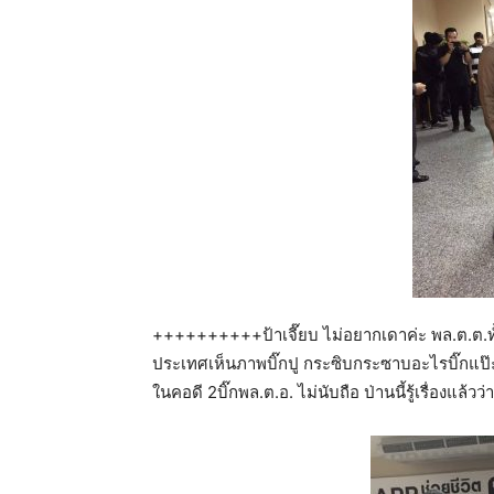
++++++++++ป้าเจี๊ยบ ไม่อยากเดาค่ะ พล.ต.ต.ทั้ง
ประเทศเห็นภาพบิ๊กปู กระซิบกระซาบอะไรบิ๊กแป๊ะ
ในคอดี 2บิ๊กพล.ต.อ. ไม่นับถือ ป่านนี้รู้เรื่องแล้วว