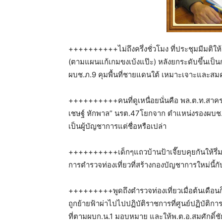
++++++++++ไม่ถึงครึ่งชั่วโมง ที่ประชุมมีมติ
(ตามแผนแก้เกมขงเบ้งแป๊ะ) หลังยกระดับขึ้นเป็นกอ
ผบช.ภ.9 คุมพื้นที่ชายแดนใต้ เหมาะเจาะและสมคว
++++++++++คนที่ดูเหนื่อยนั่นคือ พล.ต.ท.สาคร 
เชษฐ์ หักพาล” นรต.47โยกจาก ตำแหน่งรองผบช.น
เป็นผู้บัญชาการแต่ชื่อหรือเปล่า
++++++++++เด็กๆแถวบ้านป้าเจี๊ยบคุยกันให้รึ่ม ผ
การตำรวจท่องเที่ยวที่สร้างกองบัญชาการใหม่นี้กับม
+++++++++พูดถึงตำรวจท่องเที่ยวเมื่อต้นเดือนก็ม
ถูกย้ายฟ้าผ่าไปไปปฏิบัติราชการที่ศูนย์ปฏิบัติก
ที่ตามผบก.น.1 มอบหมาย และให้พ.ต.อ.สมศักดิ์