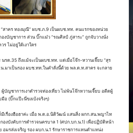
ให้ “สาคร ทองมุณี” ผบช.ภ.9 เป็นผบช.ทท. คนแรกของหน่วย
งบัญชาการ ส่วน บิ๊กแม๋ว “รณศิลป์ ภู่สาระ” ถูกจับวางนั่ง
ร ไม่อยู่ใต้เงาใคร
นรต.35 ถึงแม้จะเป็นผบช.ทท. แต่เมื่อโจ๊ก-หวานเจี๊ยบ “สุร
.มาเป็นรอง ผบช.ทท.ในคำสั่งนี้ด้วย พล.ต.ท.สาคร จะกลาย
ู้บัญชาการเงาตำรวจท่องเที่ยว ไม่พ้นโจ๊กหวานเจี๊ยบ อดีตผู้
ือ (บิ๊กแป๊ะนี่ขงเบ้งจริงๆ)
ีเรื่องฮือฮาค่ะ เมื่อ พ.ต.อ.นิติวัฒน์ แสนสิ่ง ผกก.สน.พญาไท
ารกองบังคับการตำรวจนครบาล 1 (ศปก.บก.น.1) เพื่อปฏิบัติหน้า
ชัย อมรส่งเจริญ รอง ผบก.น.1 รักษาราชการแทนตำแหน่ง