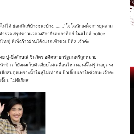
ไม่ได้ ย่อมมีแพ้บ้างชนะบ้าง………”โจโฉนักเผด็จการยุคสาม
จ๊ะตำรวจ สรุปข่าวแวดวงสีกากีรอบอาทิตย์ ในสไตล์ police
ย) ที่เพิ่งก้าวผ่านโค้งแรกเข้าขวบปีที่2 เจ้าค่ะ
 ปู-ยิ่งลักษณ์ ชินวัตร อดีตนายกรัฐมนตรีถูกหมาย
ว ก็ยังคงเก็บตัวเงียบไม่เคลื่อนไหว ตอนนี้ไม่รู้ว่าอยู่ตรง
สียสมดุลเพราะน้ำในหูไม่เท่ากัน ป้าเจี๊ยบเอาใจช่วยนะเจ้าคะ
ี๊ยบ ไม่ซีเรียส