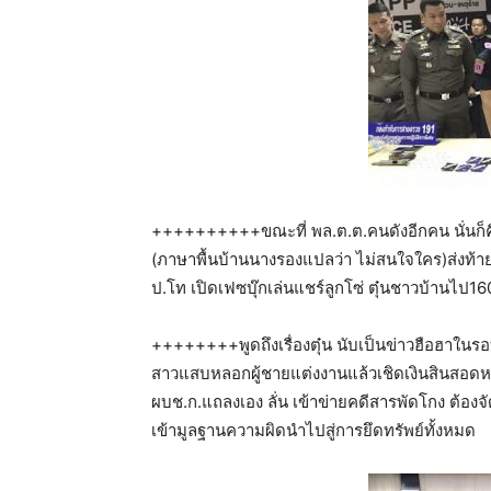
++++++++++ขณะที่ พล.ต.ต.คนดังอีกคน นั่นก็คือบิ
(ภาษาพื้นบ้านนางรองแปลว่า ไม่สนใจใคร)ส่งท้ายผ
ป.โท เปิดเฟซบุ๊กเล่นแชร์ลูกโซ่ ตุ๋นชาวบ้านไป16
++++++++พูดถึงเรื่องตุ๋น นับเป็นข่าวฮือฮาในร
สาวแสบหลอกผู้ชายแต่งงานแล้วเชิดเงินสินสอดหลบ
ผบช.ก.แถลงเอง ลั่น เข้าข่ายคดีสารพัดโกง ต้องจั
เข้ามูลฐานความผิดนำไปสู่การยึดทรัพย์ทั้งหมด