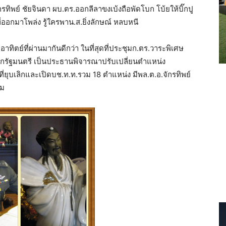
พย์ ชัยจินดา ผบ.ตร.ออกลีลาขงเบ้งถือพัดโบก โบ้ยให้บิ๊กปู
ที่ออกมาโพล่ง รู้ใครพาน.ส.ยิ่งลักษณ์ หลบหนี
ตย์ที่ผ่านมากันดีกว่า ในที่สุดที่ประชุมก.ตร.วาระพิเศษ
นายกรัฐมนตรี เป็นประธานพิจารณาปรับเปลี่ยนตำแหน่ง
ุบเลิกและเปิดบช.ท.ท.รวม 18 ตำแหน่ง มีพล.ต.อ.จักรทิพย์
สม