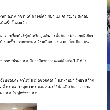
กพล.ต.ต.วัชรพงศ์ ดำรงค์ศรี ผบก.น.1 คนสั่งย้าย สั่งกลับ
ด้เสร็จสิ้นลงแล้ว
าจากเรื่องทัวร์ศูนย์เหรียญหลังศาลชั้นต้นยกฟ้อง เลยมีเสียง
คดี รวมทั้งการพยายามเปลี่ยนตัวผบ.ตร.จาก ”บิ๊กแป๊ะ” เป็น
าศ “ถ้าพล.ต.ต.มีบารมีมากกว่าคงอยู่ด้วยกันไม่ได้ ไม่
ยบชอบค่ะ จำได้มั้ย เมื่อช่วงเดือนมิ.ย.ที่ผ่านมา วิทยา แก้วภ
ศนี้ พล.ต.ต.ใหญ่กว่าพล.ต.อ. ส่งผลให้บิ๊กแป๊ะเต้นผางออกมา
พล.ต.ต.ใหญ่กว่าพล.ต.อ.