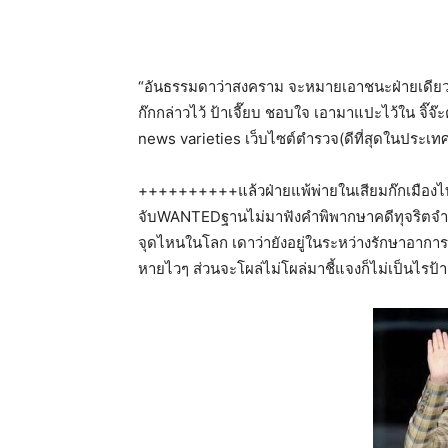
“อันธรรมดาว่าสงคราม จะหมายเอาชนะฝ่ายเดียว
ก๊กกล่าวไว้ ป้าเจี๊ยบ ชอบใจ เอามาแปะไว้ใน จิ๊
news varieties เว็บไซต์ตำรวจ(ดีที่สุดในประเทศไท
++++++++++แล้วฝ่ายแพ้พ่ายในเสียมก๊กเมืองไทย
จับWANTEDฐานไม่มาฟังคำพิพากษาคดีทุจริตจำนำข้า
จุดไหนในโลก เดาว่ายังอยู่ในระหว่างรักษาอาการเ
หายไวๆ ส่วนจะโผล่ไม่โผล่มาชี้แจงก็ไม่เป็นไรป้าเจ