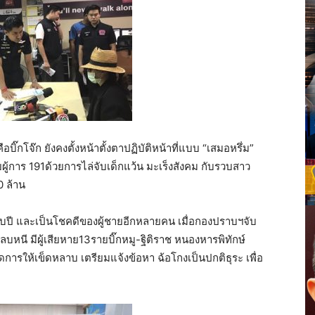
๊กโจ๊ก ยังคงตั้งหน้าตั้งตาปฏิบัติหน้าที่แบบ “เสมอหรึ่ม”
ู้การ 191ด้วยการไล่จับเด็กแว้น มะเร็งสังคม กับรวบสาว
0 ล้าน
อบปี และเป็นโชคดีของผู้ชายอีกหลายคน เมื่อกองปราบฯจับ
หนี มีผู้เสียหาย13รายบิ๊กหมู-ฐิติราช หนองหารพิทักษ์
ดการให้เข็ดหลาบ เตรียมแจ้งข้อหา ฉ้อโกงเป็นปกติธุระ เพื่อ