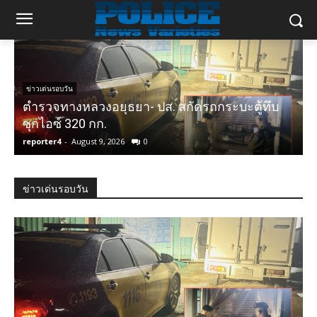
ข่าวเด่นรอบวัน
ตำรวจทางหลวงอยุธยา- ปส. สกัดรถกระบะตู้ทึบ
ซุกไอซ์ 320 กก.
ไ
reporter4
-
August 9, 2026
0
r
ข่าวเด่นรอบวัน