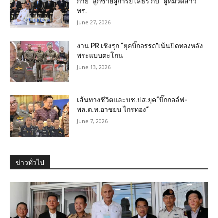
กาย” ลูกชายผู้การยโสธร กับ “ผู้หมวดสาว”
ทร.
June 27, 2026
งาน PR เชิงรุก “ยุคบิ๊กอรรถ”เน้นปิดทองหลัง
พระแบบตะโกน
June 13, 2026
เส้นทางชีวิตและบช.ปส.ยุค“บิ๊กกอล์ฟ-
พล.ต.ท.อาชยน ไกรทอง“
June 7, 2026
ข่าวทั่วไป