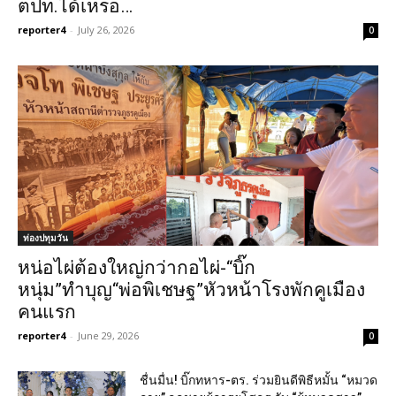
ตปท.ได้เหรอ…
reporter4
-
July 26, 2026
0
ท่องปทุมวัน
หน่อไผ่ต้องใหญ่กว่ากอไผ่-“บิ๊ก
หนุ่ม”ทำบุญ“พ่อพิเชษฐ”หัวหน้าโรงพักคูเมือง
คนแรก
reporter4
-
June 29, 2026
0
ชื่นมื่น! บิ๊กทหาร-ตร. ร่วมยินดีพิธีหมั้น “หมวด