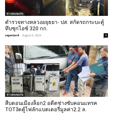
ข่าวเด่นรอบวัน
ตำรวจทางหลวงอยุธยา- ปส. สกัดรถกระบะตู้
ทึบซุกไอซ์ 320 กก.
reporter4
-
August 9, 2026
0
ข่าวเด่นรอบวัน
สืบดอนเมืองล็อก2 อดีตช่างซับคอนแทรค
TOTงัดตู้ไฟลักแบตเตอรี่มูลค่า2.2 ล.