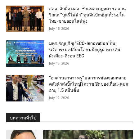
สสส. จับมือ มสส. ชำแหละกฎหมาย สแกน
วิกฤต “บุหรี่ไฟฟ้า” ทุนจีนปักหมุดตั้งรง.ใน
ไทย-ขายออนไลน์พุ่ง
July 15, 2026
มทร.ธัญบุรี ชู ‘ECO-Innovation’ ปั้น
นวัตกรรมเปลี่ยนโลก ผนึกกูรูผ่าทางตัน
ผังเมือง-ดึงทุน EEC
July 13, 2026
“อวสานอาหารหรู” ศุลกากรช่องจอมทลาย
คลังค้าส่งบิ๊กใหญ่โคราช ยึดของเถื่อน-หมด
อายุ 1.5 หมื่นชิ้น
July 12, 2026
บทความทั่วไป